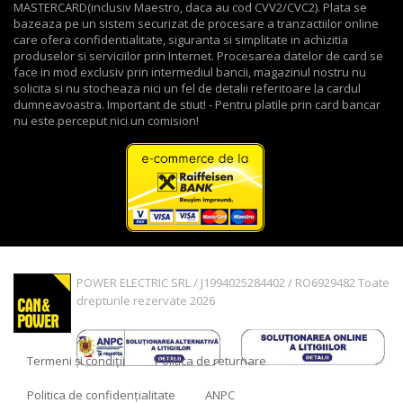
MASTERCARD(inclusiv Maestro, daca au cod CVV2/CVC2). Plata se
bazeaza pe un sistem securizat de procesare a tranzactiilor online
care ofera confidentialitate, siguranta si simplitate in achizitia
produselor si serviciilor prin Internet. Procesarea datelor de card se
face in mod exclusiv prin intermediul bancii, magazinul nostru nu
solicita si nu stocheaza nici un fel de detalii referitoare la cardul
dumneavoastra. Important de stiut! - Pentru platile prin card bancar
nu este perceput nici un comision!
POWER ELECTRIC SRL / J1994025284402 / RO6929482 Toate
drepturile rezervate 2026
Termeni și condiții
Politica de returnare
Politica de confidențialitate
ANPC