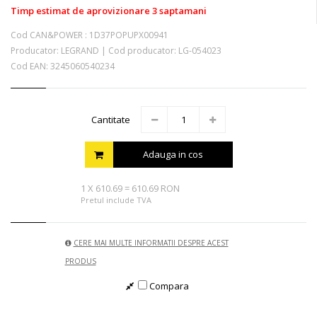
Timp estimat de aprovizionare 3 saptamani
Cod CAN&POWER :
1D37POPUPX00941
Producator:
LEGRAND
|
Cod producator:
LG-054023
Cod EAN:
3245060540234
Cantitate
Adauga in cos
1
X
610.69
=
610.69 RON
Pretul include TVA
CERE MAI MULTE INFORMATII DESPRE ACEST
PRODUS
Compara