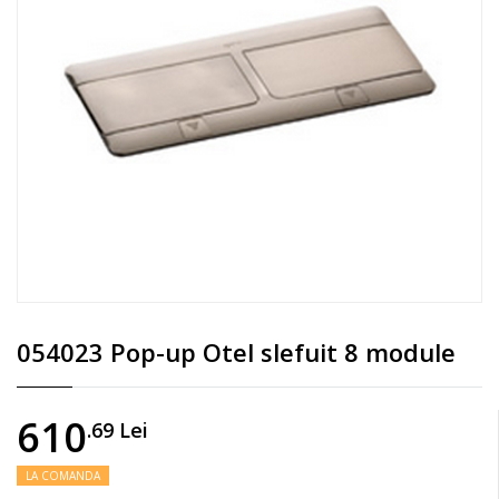
054023 Pop-up Otel slefuit 8 module
610
.69
Lei
LA COMANDA