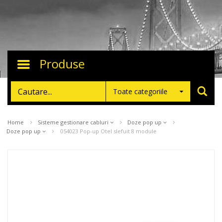
Produse
Toggle
navigation
Toate categoriile
Home
Sisteme gestionare cabluri
Doze pop up
Doze pop up
054023 Pop-up Otel slefuit 8 module