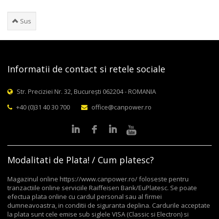
Sus
Informatii de contact si retele sociale
Str. Preciziei Nr. 32, București 062204 - ROMANIA
+40 (0)31 40 30 700
office@canpower.ro
Modalitati de Plata! / Cum platesc?
Magazinul online https://www.canpower.ro/ foloseste pentru
tranzactiile online serviciile Raiffeisen Bank/EuPlatesc. Se poate
efectua plata online cu cardul personal sau al firmei
dumneavoastra, in conditii de siguranta deplina. Cardurile acceptate
la plata sunt cele emise sub siglele VISA (Classic si Electron) si