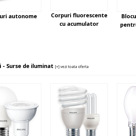
Corpuri fluorescente
curi autonome
Bloc
cu acumulator
pentr
i - Surse de iluminat
[+] vezi toata oferta