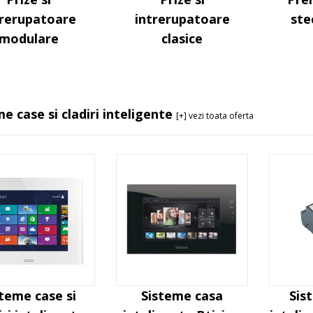
trerupatoare
intrerupatoare
ste
modulare
clasice
e case si cladiri inteligente
[+] vezi toata oferta
steme case si
Sisteme casa
Sis