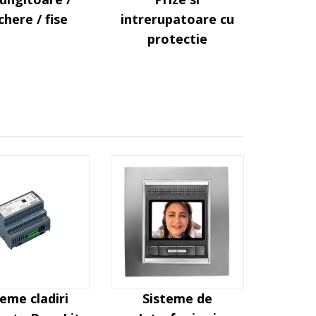
chere / fise
intrerupatoare cu
protectie
teme cladiri
Sisteme de