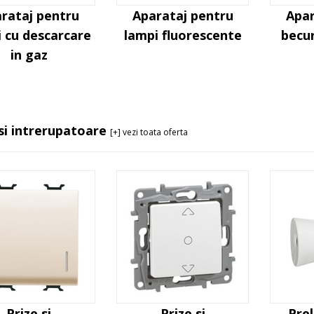
rataj pentru
Aparataj pentru
Apar
 cu descarcare
lampi fluorescente
becur
in gaz
 si intrerupatoare
[+] vezi toata oferta
Prize si
Prize si
Prel