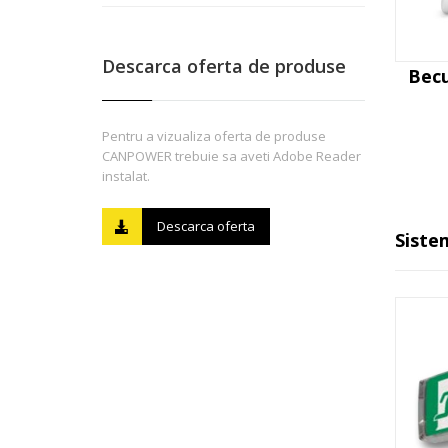
Descarca oferta de produse
Becu
Pentru a vizualiza oferta de produse
CANPOWER trebuie sa aveti Adobe Reader
instalat.
Descarca oferta
Siste