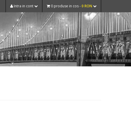
Intra in cont
0 produse in cos -
0 RON