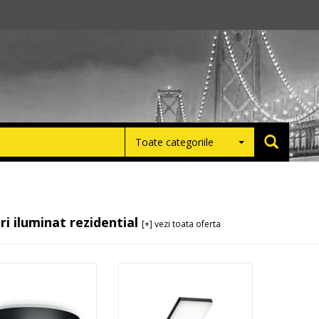
Toate categoriile
ri iluminat rezidential
[+] vezi toata oferta