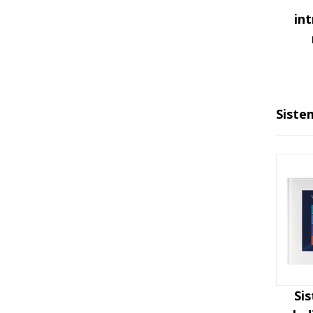
in
Sistem
Si