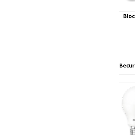
Blo
Becur