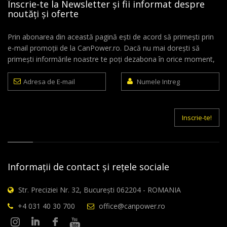
Înscrie-te la Newsletter și fii informat despre
noutăți și oferte
Prin abonarea din această pagină ești de acord să primești prin
e-mail promoții de la CanPower.ro. Dacă nu mai dorești să
primești informările noastre te poți dezabona în orice moment,
Adresa
Numele
de
Intreg
E-
mail
Inscrie-te!
Informații de contact și rețele sociale
Str. Preciziei Nr. 32, București 062204 - ROMANIA
+4 031 40 30 700
office@canpower.ro