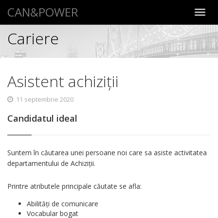
CAN&POWER
Toggl
navig
Cariere
Asistent achiziții
11 septembrie 2020
C
andidatul ideal
Suntem în căutarea unei persoane noi care sa asiste activitatea
departamentului de Achiziții.
Printre atributele principale căutate se afla:
Abilități de comunicare
Vocabular bogat