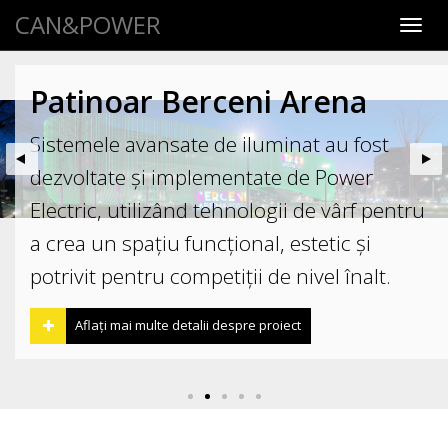
CAN&POWER
Toggl
navig
Patinoar Berceni Arena
Sistemele avansate de iluminat au fost
dezvoltate și implementate de Power
Electric, utilizând tehnologii de vârf pentru
a crea un spațiu funcțional, estetic și
potrivit pentru competiții de nivel înalt.
Aflați mai multe detalii despre proiect