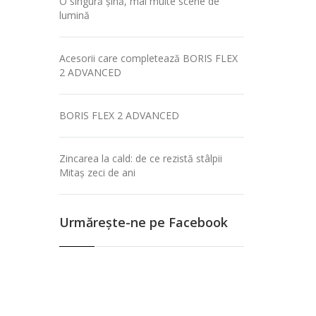
O singură șină, mai multe scene de
lumină
Acesorii care completează BORIS FLEX
2 ADVANCED
BORIS FLEX 2 ADVANCED
Zincarea la cald: de ce rezistă stâlpii
Mitaș zeci de ani
Urmăreşte-ne pe Facebook