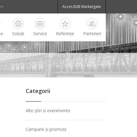
Acces B2B Marketgate
se
Soluții
Servicii
Referințe
Parteneri
Categorii
Alte știri si evenimente
Campanii și promoții