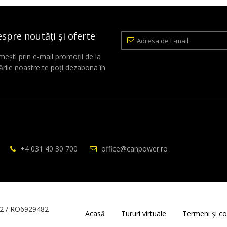
espre noutăți și oferte
Adresa
de
E-
mești prin e-mail promoții de la
mail
rile noastre te poți dezabona în
+4 031 40 30 700
office@canpower.ro
2 / RO6929482
Acasă
Tururi virtuale
Termeni și con