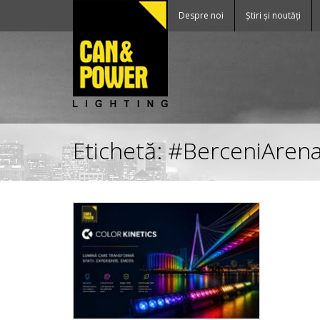
Despre noi
Știri și noutăți
Etichetă:
#BerceniAren