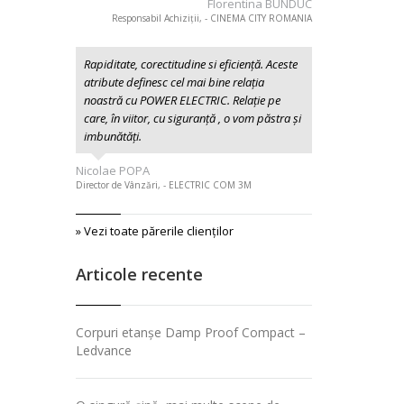
Florentina BUNDUC
Responsabil Achiziții, - CINEMA CITY ROMANIA
Rapiditate, corectitudine si eficiență. Aceste
atribute definesc cel mai bine relația
noastră cu POWER ELECTRIC. Relație pe
care, în viitor, cu siguranță , o vom păstra și
imbunătăți.
Nicolae POPA
Director de Vânzări, - ELECTRIC COM 3M
» Vezi toate părerile clienţilor
Articole recente
Corpuri etanșe Damp Proof Compact –
Ledvance