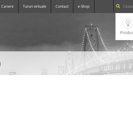
Cariere
Tururi virtuale
Contact
e-Shop
Produ
a