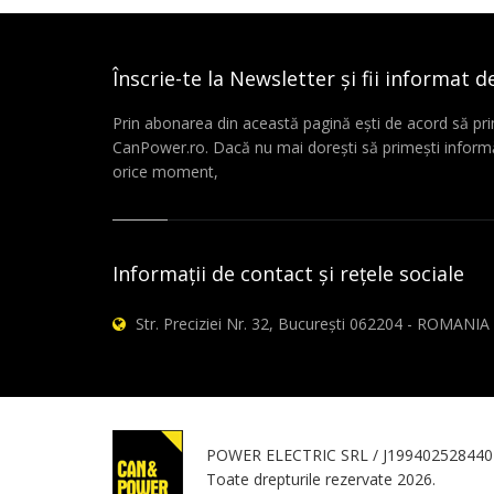
Înscrie-te la Newsletter și fii informat d
Prin abonarea din această pagină ești de acord să pri
CanPower.ro. Dacă nu mai dorești să primești informă
orice moment,
Informații de contact și rețele sociale
Str. Preciziei Nr. 32, București 062204 - ROMANIA
POWER ELECTRIC SRL / J199402528440
Toate drepturile rezervate 2026.