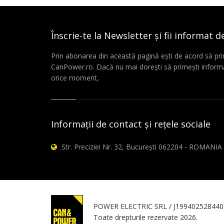
Înscrie-te la Newsletter și fii informat d
Prin abonarea din această pagină ești de acord să pri
CanPower.ro. Dacă nu mai dorești să primești informă
orice moment,
Informații de contact și rețele sociale
Str. Preciziei Nr. 32, București 062204 - ROMANIA
POWER ELECTRIC SRL / J199402528440
Toate drepturile rezervate 2026.