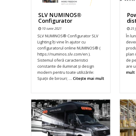
SLV NUMINOS®
Pow
Configurator
dis
10 iunie 2021
25 f
SLV NUMINOS® Configurator SLV
În lu
Lighting îți vine în ajutor cu
deven
configuratorul online NUMINOS® (
prod
https://numinos.slv.com/en ).
plan 
Sistemul oferă caracteristici
de pe
constante de iluminat și design
are u
modern pentru toate utilizările:
mult
Spații de birouri; …
Citeşte mai mult