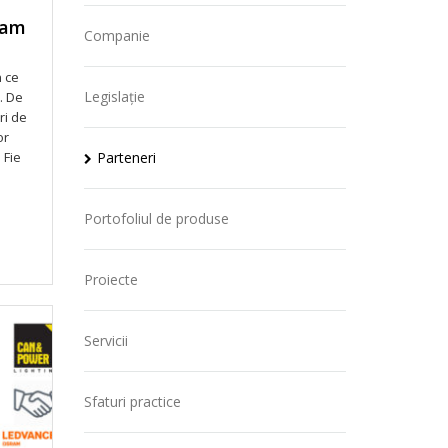
ram
Companie
n ce
Legislație
. De
ri de
or
Parteneri
 Fie
Portofoliul de produse
Proiecte
Servicii
Sfaturi practice