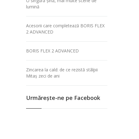
O singură șină, mai multe scene de
lumină
Acesorii care completează BORIS FLEX
2 ADVANCED
BORIS FLEX 2 ADVANCED
Zincarea la cald: de ce rezistă stâlpii
Mitaș zeci de ani
Urmăreşte-ne pe Facebook