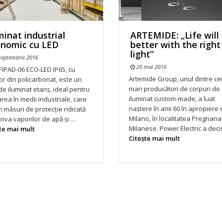
minat industrial
ARTEMIDE: „Life will
onomic cu LED
better with the right
light”
septembrie 2016
20 mai 2016
FIPAD-06 ECO-LED IP65, cu
Artemide Group, unul dintre ce
or din policarbonat, este un
mari producători de corpuri de
de iluminat etanș, ideal pentru
iluminat custom-made, a luat
zarea în medii industriale, care
naștere în anii 60 în apropiere
 măsuri de protecție ridicată
Milano, în localitatea Pregnana
riva vaporilor de apă și …
Milanese. Power Electric a deci
te mai mult
Citeşte mai mult