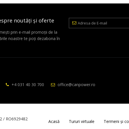
espre noutăți și oferte
Adresa
de
E-
mești prin e-mail promoții de la
mail
rile noastre te poți dezabona în
+4 031 40 30 700
office@canpower.ro
2 / RO6929482
Acasă
Tururi virtuale
Termeni și con