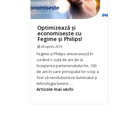
Optimizează și
economisește cu
Fegime și Philips!
28 aprilie 2016
Fegime și Philips aniversează în
curând o sută de ani de la
începerea parteneriatului lor, 100
de ani în care principalul lor scop a
fost să revoluționeze iluminatul și
tehnologia luminii …
Navigare
Articole mai vechi
în
articole