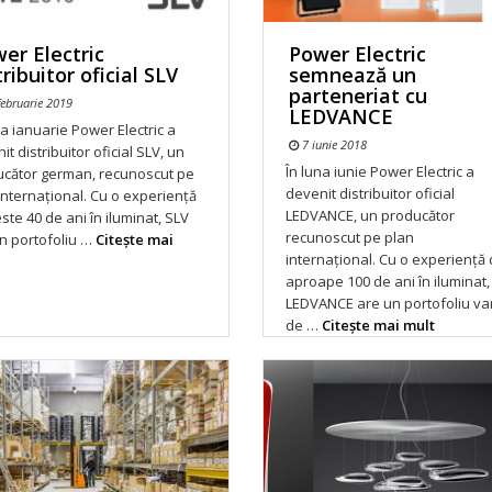
er Electric
Power Electric
tribuitor oficial SLV
semnează un
parteneriat cu
ebruarie 2019
LEDVANCE
na ianuarie Power Electric a
7 iunie 2018
it distribuitor oficial SLV, un
În luna iunie Power Electric a
ucător german, recunoscut pe
devenit distribuitor oficial
internațional. Cu o experiență
LEDVANCE, un producător
ste 40 de ani în iluminat, SLV
recunoscut pe plan
n portofoliu …
Citeşte mai
internațional. Cu o experiență
aproape 100 de ani în iluminat,
LEDVANCE are un portofoliu var
de …
Citeşte mai mult