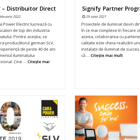
 – Distribuitor Direct
Signify Partner Prog
ebruarie 2022
29 iunie 2021
a Power Electric lucrează cu
Proiectele de iluminat devin di
catori de top din industria
în ce mai complexe în fiecare zi
natului. Printre aceștia, se
aceea, colaborarea cu partene
ra producătorul german SLV,
calitate este cheia realizării un
experiență de peste 40 de ani
instalații de iluminat de succes.
meniul iluminatului
că …
Citeşte mai mult
sional. Cine …
Citeşte mai