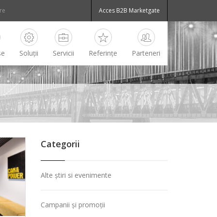
Acces B2B Marketgate
se
Soluții
Servicii
Referințe
Parteneri
Categorii
Alte știri si evenimente
Campanii și promoții