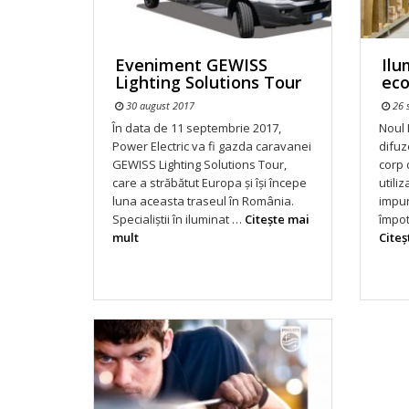
Eveniment GEWISS
Ilu
Lighting Solutions Tour
ec
30 august 2017
26 
În data de 11 septembrie 2017,
Noul 
Power Electric va fi gazda caravanei
difuz
GEWISS Lighting Solutions Tour,
corp 
care a străbătut Europa şi îşi începe
utili
luna aceasta traseul în România.
impun
Specialiştii în iluminat …
Citeşte mai
împot
mult
Citeş