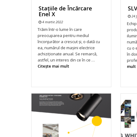
Stațiile de Încărcare
SLV
Enel X
24 f
4 martie 2022
Echip
Trăim într-o lume în care
produ
preocuparea pentru mediul
ilumi
înconjurător a crescut și, o dată cu
numă
ea, numărul de mașini electrice
cu o 
achiziționate anual. Se remarcă,
în do
astfel, un interes din ce în ce …
profe
Citeşte mai mult
mult