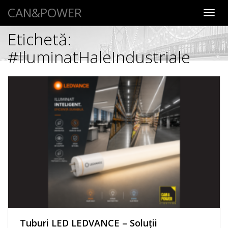
CAN&POWER
Toggl
navig
Etichetă:
#IluminatHaleIndustriale
Tuburi LED LEDVANCE – Soluții