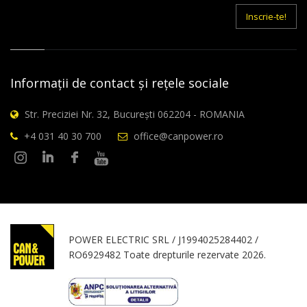
mail
Inscrie-te!
Informații de contact și rețele sociale
Str. Preciziei Nr. 32, București 062204 - ROMANIA
+4 031 40 30 700
office@canpower.ro
POWER ELECTRIC SRL / J1994025284402 /
RO6929482 Toate drepturile rezervate 2026.