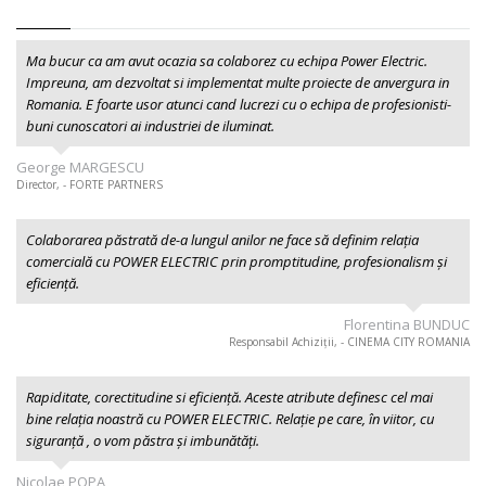
Ma bucur ca am avut ocazia sa colaborez cu echipa Power Electric.
Impreuna, am dezvoltat si implementat multe proiecte de anvergura in
Romania. E foarte usor atunci cand lucrezi cu o echipa de profesionisti-
buni cunoscatori ai industriei de iluminat.
George MARGESCU
Director, - FORTE PARTNERS
Colaborarea păstrată de-a lungul anilor ne face să definim relația
comercială cu POWER ELECTRIC prin promptitudine, profesionalism şi
eficiență.
Florentina BUNDUC
Responsabil Achiziții, - CINEMA CITY ROMANIA
Rapiditate, corectitudine si eficiență. Aceste atribute definesc cel mai
bine relația noastră cu POWER ELECTRIC. Relație pe care, în viitor, cu
siguranță , o vom păstra și imbunătăți.
Nicolae POPA