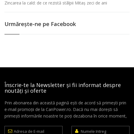
Zincarea la cald: de ce rezistă stâlpii Mitaș zeci de ani
Urmăreşte-ne pe Facebook
Înscrie-te la Newsletter și fii informat despre
noutăți și oferte
Prin abonarea din această pagină ești de acord să primești prin
e-mail promoții de la CanPower.ro. Dacă nu mai dorești să
primești informările noastre te poți dezabona în orice moment,
Adresa
Numele