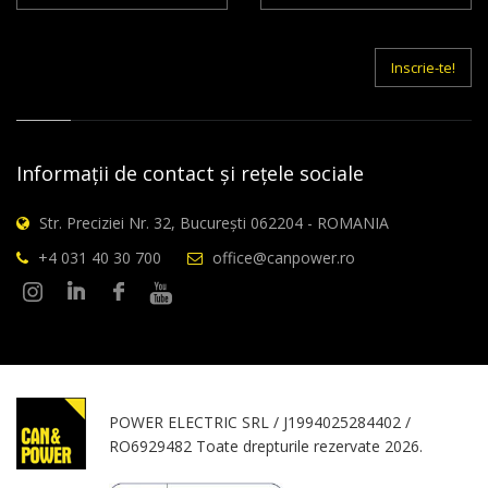
de
Intreg
E-
mail
Inscrie-te!
Informații de contact și rețele sociale
Str. Preciziei Nr. 32, București 062204 - ROMANIA
+4 031 40 30 700
office@canpower.ro
POWER ELECTRIC SRL / J1994025284402 /
RO6929482 Toate drepturile rezervate 2026.