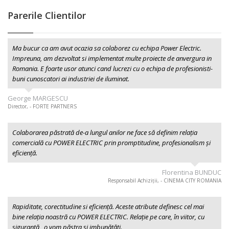
Parerile Clientilor
Ma bucur ca am avut ocazia sa colaborez cu echipa Power Electric.
Impreuna, am dezvoltat si implementat multe proiecte de anvergura in
Romania. E foarte usor atunci cand lucrezi cu o echipa de profesionisti-
buni cunoscatori ai industriei de iluminat.
George MARGESCU
Director, - FORTE PARTNERS
Colaborarea păstrată de-a lungul anilor ne face să definim relația
comercială cu POWER ELECTRIC prin promptitudine, profesionalism şi
eficiență.
Florentina BUNDUC
Responsabil Achiziții, - CINEMA CITY ROMANIA
Rapiditate, corectitudine si eficiență. Aceste atribute definesc cel mai
bine relația noastră cu POWER ELECTRIC. Relație pe care, în viitor, cu
siguranță , o vom păstra și imbunătăți.