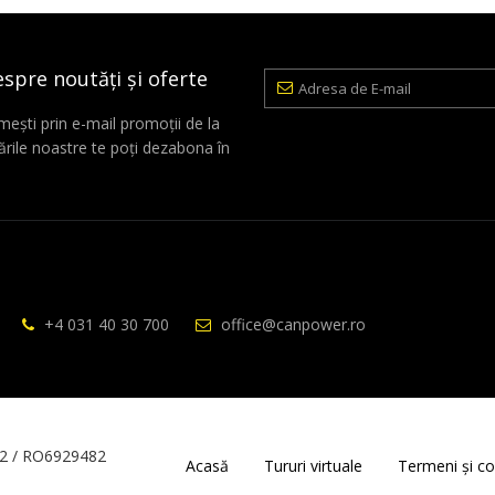
espre noutăți și oferte
Adresa
de
E-
mești prin e-mail promoții de la
mail
rile noastre te poți dezabona în
+4 031 40 30 700
office@canpower.ro
2 / RO6929482
Acasă
Tururi virtuale
Termeni și con