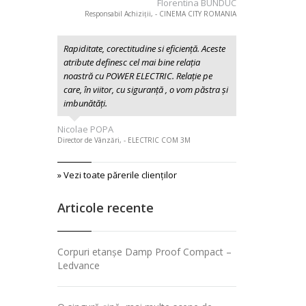
Florentina BUNDUC
Responsabil Achiziții, - CINEMA CITY ROMANIA
Rapiditate, corectitudine si eficiență. Aceste
atribute definesc cel mai bine relația
noastră cu POWER ELECTRIC. Relație pe
care, în viitor, cu siguranță , o vom păstra și
imbunătăți.
Nicolae POPA
Director de Vânzări, - ELECTRIC COM 3M
» Vezi toate părerile clienţilor
Articole recente
Corpuri etanșe Damp Proof Compact –
Ledvance