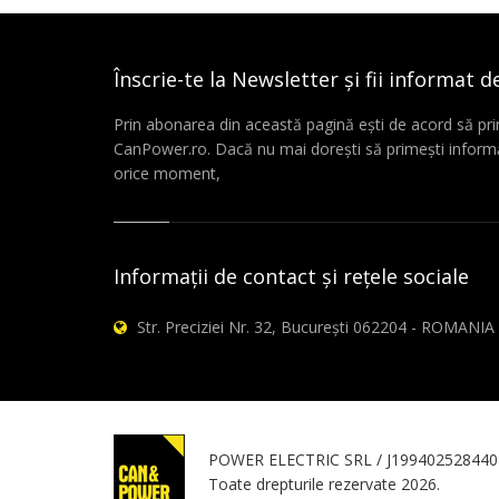
Înscrie-te la Newsletter și fii informat d
Prin abonarea din această pagină ești de acord să pri
CanPower.ro. Dacă nu mai dorești să primești informă
orice moment,
Informații de contact și rețele sociale
Str. Preciziei Nr. 32, București 062204 - ROMANIA
POWER ELECTRIC SRL / J199402528440
Toate drepturile rezervate 2026.