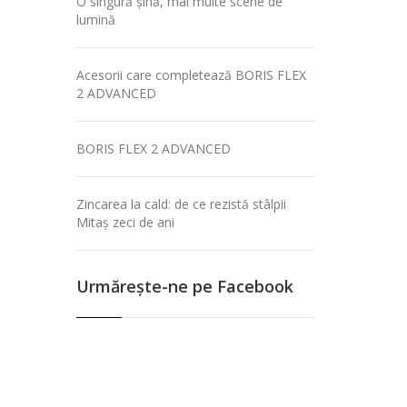
O singură șină, mai multe scene de
lumină
Acesorii care completează BORIS FLEX
2 ADVANCED
BORIS FLEX 2 ADVANCED
Zincarea la cald: de ce rezistă stâlpii
Mitaș zeci de ani
Urmăreşte-ne pe Facebook