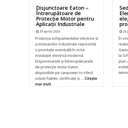
Disjunctoare Eaton –
Se
Întrerupătoare de
Ele
Protecție Motor pentru
ele
Aplicații Industriale
pro
30 aprilie 2026
26 f
Protecția echipamentelor electrice și
În or
a motoarelor industriale reprezintă
reali
o prioritate esențială în orice
Gama
instalație electrică modernă.
la Sc
Disjunctoarele și întrerupătoarele
plan 
de protecție motor Eaton
esteti
disponibile pe canpower.ro oferă
tehni
soluții fiabile, certificate și …
Citeşte
mai mult