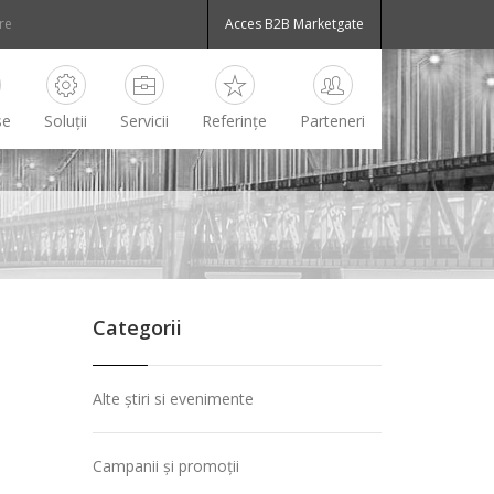
Acces B2B Marketgate
se
Soluții
Servicii
Referințe
Parteneri
Categorii
Alte știri si evenimente
Campanii și promoții