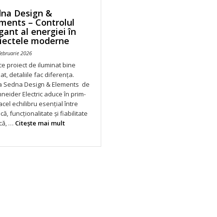
dna Design &
ments – Controlul
gant al energiei în
iectele moderne
ebruarie 2026
ice proiect de iluminat bine
zat, detaliile fac diferența.
 Sedna Design & Elements de
hneider Electric aduce în prim-
acel echilibru esențial între
că, funcționalitate și fiabilitate
că, …
Citeşte mai mult