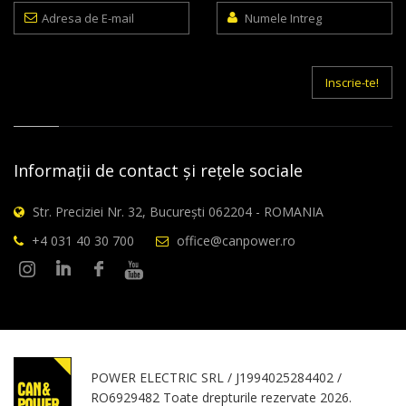
Adresa
Numele
de
Intreg
E-
mail
Inscrie-te!
Informații de contact și rețele sociale
Str. Preciziei Nr. 32, București 062204 - ROMANIA
+4 031 40 30 700
office@canpower.ro
POWER ELECTRIC SRL / J1994025284402 /
RO6929482 Toate drepturile rezervate 2026.