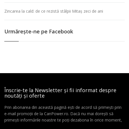
Zincarea la cald: de ce rezistă stâlpii Mitaș zeci de ani
Urmăreşte-ne pe Facebook
Înscrie-te la Newsletter și fii informat despre
noutăți și oferte
Prin abonarea din această pagină ești de acord să primești prin
e-mail promoții de la CanPower.ro. Dacă nu mai dorești să
primești informările noastre te poți dezabona în orice moment,