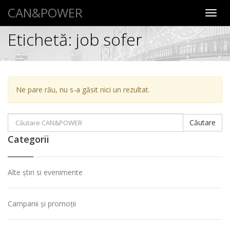
CAN&POWER
Toggl
navig
Etichetă:
job sofer
Ne pare rău, nu s-a găsit nici un rezultat.
Căutare:
Căutare
Categorii
Alte știri si evenimente
Campanii și promoții