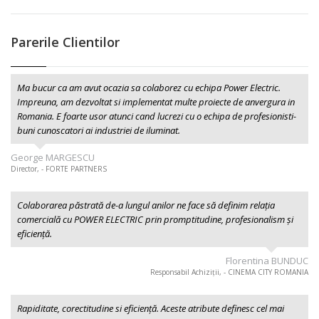
Parerile Clientilor
Ma bucur ca am avut ocazia sa colaborez cu echipa Power Electric.
Impreuna, am dezvoltat si implementat multe proiecte de anvergura in
Romania. E foarte usor atunci cand lucrezi cu o echipa de profesionisti-
buni cunoscatori ai industriei de iluminat.
George MARGESCU
Director, - FORTE PARTNERS
Colaborarea păstrată de-a lungul anilor ne face să definim relația
comercială cu POWER ELECTRIC prin promptitudine, profesionalism şi
eficiență.
Florentina BUNDUC
Responsabil Achiziții, - CINEMA CITY ROMANIA
Rapiditate, corectitudine si eficiență. Aceste atribute definesc cel mai