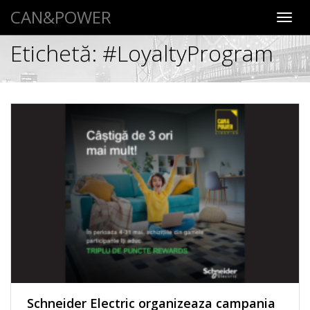
CAN&POWER
Toggl
navig
Etichetă:
#LoyaltyProgram
Schneider Electric organizeaza campania