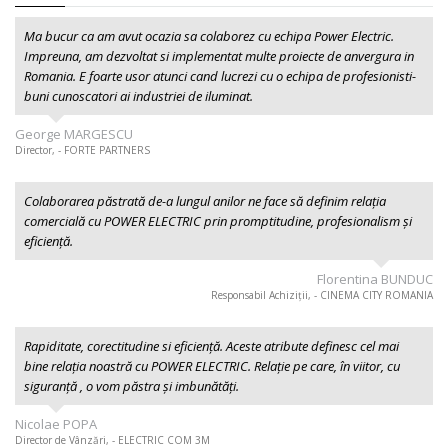
Ma bucur ca am avut ocazia sa colaborez cu echipa Power Electric.
Impreuna, am dezvoltat si implementat multe proiecte de anvergura in
Romania. E foarte usor atunci cand lucrezi cu o echipa de profesionisti-
buni cunoscatori ai industriei de iluminat.
George MARGESCU
Director, - FORTE PARTNERS
Colaborarea păstrată de-a lungul anilor ne face să definim relația
comercială cu POWER ELECTRIC prin promptitudine, profesionalism şi
eficiență.
Florentina BUNDUC
Responsabil Achiziții, - CINEMA CITY ROMANIA
Rapiditate, corectitudine si eficiență. Aceste atribute definesc cel mai
bine relația noastră cu POWER ELECTRIC. Relație pe care, în viitor, cu
siguranță , o vom păstra și imbunătăți.
Nicolae POPA
Director de Vânzări, - ELECTRIC COM 3M