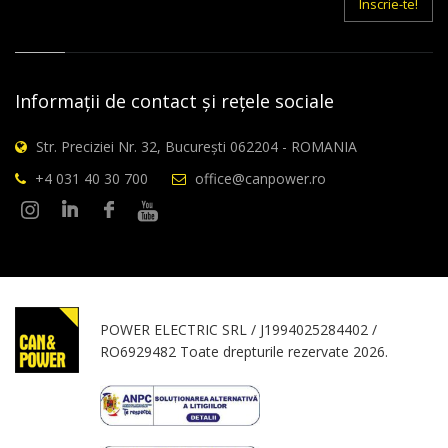
Inscrie-te!
Informații de contact și rețele sociale
Str. Preciziei Nr. 32, București 062204 - ROMANIA
+4 031 40 30 700
office@canpower.ro
POWER ELECTRIC SRL / J1994025284402 /
RO6929482 Toate drepturile rezervate 2026.