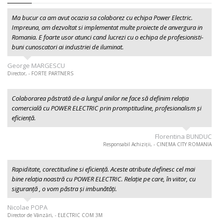
Ma bucur ca am avut ocazia sa colaborez cu echipa Power Electric.
Impreuna, am dezvoltat si implementat multe proiecte de anvergura in
Romania. E foarte usor atunci cand lucrezi cu o echipa de profesionisti-
buni cunoscatori ai industriei de iluminat.
George MARGESCU
Director, - FORTE PARTNERS
Colaborarea păstrată de-a lungul anilor ne face să definim relația
comercială cu POWER ELECTRIC prin promptitudine, profesionalism şi
eficiență.
Florentina BUNDUC
Responsabil Achiziții, - CINEMA CITY ROMANIA
Rapiditate, corectitudine si eficiență. Aceste atribute definesc cel mai
bine relația noastră cu POWER ELECTRIC. Relație pe care, în viitor, cu
siguranță , o vom păstra și imbunătăți.
Nicolae POPA
Director de Vânzări, - ELECTRIC COM 3M