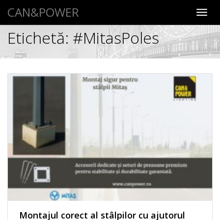
CAN&POWER
Toggl
navig
Etichetă:
#MitasPoles
Montajul corect al stâlpilor cu ajutorul