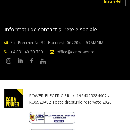
Inscrie-te!
Informații de contact și rețele sociale
Str. Preciziei Nr. 32, București 062204 - ROMANIA
+4 031 40 30 700
office@canpower.ro
POWER ELECTRIC SRL / J1994025284402 /
RO6929482 Toate drepturile rezervate 2026.