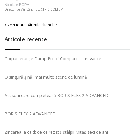
Nicolae POPA
Director de Vânzări, - ELECTRIC COM 3M
» Vezi toate părerile clienţilor
Articole recente
Corpuri etanșe Damp Proof Compact – Ledvance
O singură șină, mai multe scene de lumină
Acesorii care completează BORIS FLEX 2 ADVANCED
BORIS FLEX 2 ADVANCED
Zincarea la cald: de ce rezistă stâlpii Mitaș zeci de ani