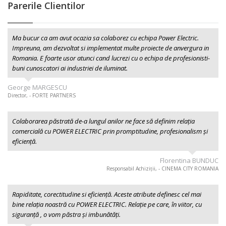
Parerile Clientilor
Ma bucur ca am avut ocazia sa colaborez cu echipa Power Electric.
Impreuna, am dezvoltat si implementat multe proiecte de anvergura in
Romania. E foarte usor atunci cand lucrezi cu o echipa de profesionisti-
buni cunoscatori ai industriei de iluminat.
George MARGESCU
Director, - FORTE PARTNERS
Colaborarea păstrată de-a lungul anilor ne face să definim relația
comercială cu POWER ELECTRIC prin promptitudine, profesionalism şi
eficiență.
Florentina BUNDUC
Responsabil Achiziții, - CINEMA CITY ROMANIA
Rapiditate, corectitudine si eficiență. Aceste atribute definesc cel mai
bine relația noastră cu POWER ELECTRIC. Relație pe care, în viitor, cu
siguranță , o vom păstra și imbunătăți.