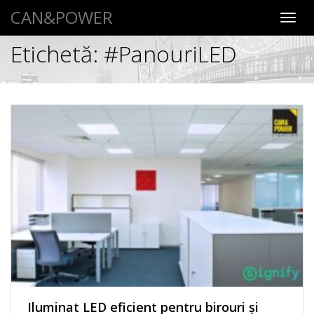
CAN&POWER
Toggl
navig
Etichetă:
#PanouriLED
Iluminat LED eficient pentru birouri și