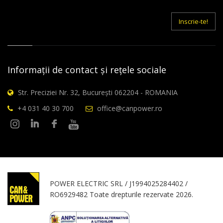
E-
mail
Inscrie-te!
Informații de contact și rețele sociale
Str. Preciziei Nr. 32, București 062204 - ROMANIA
+4 031 40 30 700
office@canpower.ro
POWER ELECTRIC SRL / J1994025284402 /
RO6929482 Toate drepturile rezervate 2026.