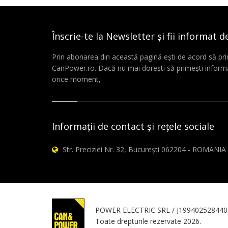
Înscrie-te la Newsletter și fii informat d
Prin abonarea din această pagină ești de acord să pri
CanPower.ro. Dacă nu mai dorești să primești informă
orice moment,
Informații de contact și rețele sociale
Str. Preciziei Nr. 32, București 062204 - ROMANIA
POWER ELECTRIC SRL / J199402528440
Toate drepturile rezervate 2026.