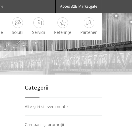
Acces B2B Marketgate
se
Soluții
Servicii
Referințe
Parteneri
Categorii
Alte știri si evenimente
Campanii și promoții