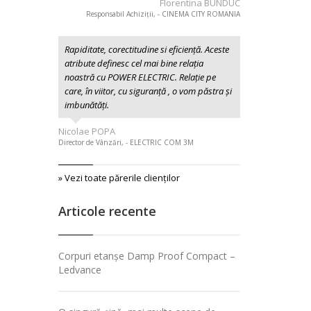
Florentina BUNDUC
Responsabil Achiziții, - CINEMA CITY ROMANIA
Rapiditate, corectitudine si eficiență. Aceste
atribute definesc cel mai bine relația
noastră cu POWER ELECTRIC. Relație pe
care, în viitor, cu siguranță , o vom păstra și
imbunătăți.
Nicolae POPA
Director de Vânzări, - ELECTRIC COM 3M
» Vezi toate părerile clienţilor
Articole recente
Corpuri etanșe Damp Proof Compact –
Ledvance