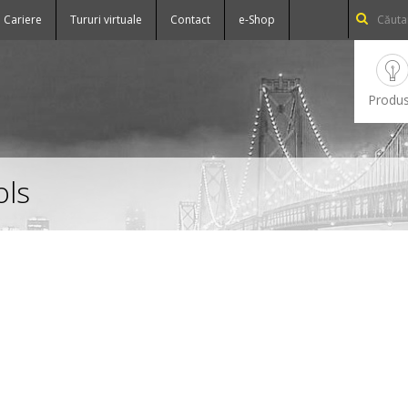
Cariere
Tururi virtuale
Contact
e-Shop
Produ
ols