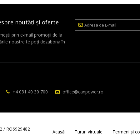
espre noutăți și oferte
Adresa
de
E-
mești prin e-mail promoții de la
mail
rile noastre te poți dezabona în
+4 031 40 30 700
office@canpower.ro
2 / RO6929482
Acasă
Tururi virtuale
Termeni și con