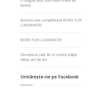
O singură șină, mai multe scene de
lumină
Acesorii care completează BORIS FLEX
2 ADVANCED
BORIS FLEX 2 ADVANCED
Zincarea la cald: de ce rezistă stâlpii
Mitaș zeci de ani
Urmăreşte-ne pe Facebook