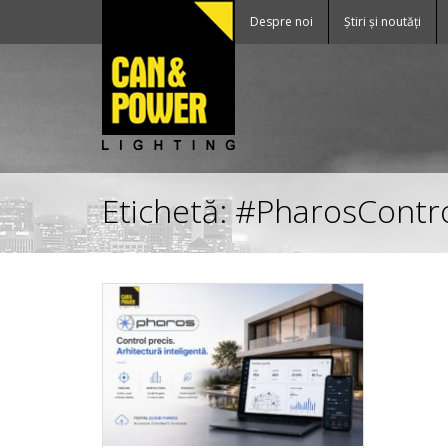
Despre noi
Știri și noutăți
Etichetă:
#PharosContr