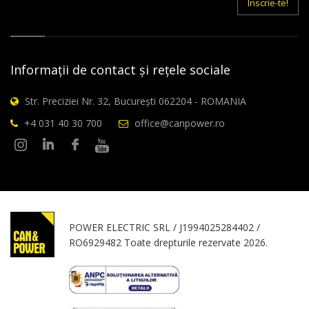
Inscrie-te!
Informații de contact și rețele sociale
Str. Preciziei Nr. 32, București 062204 - ROMANIA
+4 031 40 30 700
office@canpower.ro
POWER ELECTRIC SRL / J1994025284402 /
RO6929482 Toate drepturile rezervate 2026.