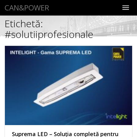
CAN&POWER
Toggl
navig
Etichetă:
#solutiiprofesionale
Suprema LED – Soluția completă pentru