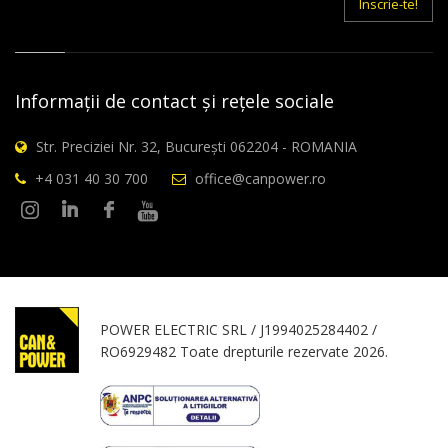
Inscrie-te!
Informații de contact și rețele sociale
Str. Preciziei Nr. 32, București 062204 - ROMANIA
+4 031 40 30 700
office@canpower.ro
POWER ELECTRIC SRL / J1994025284402 /
RO6929482 Toate drepturile rezervate 2026.