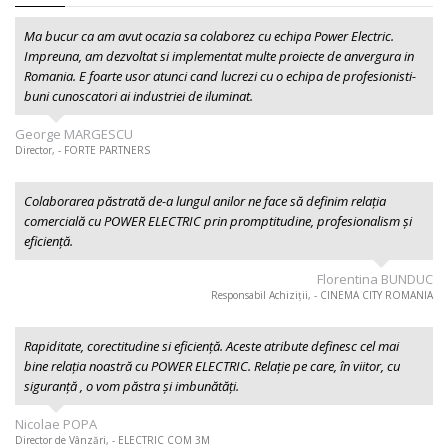
Ma bucur ca am avut ocazia sa colaborez cu echipa Power Electric.
Impreuna, am dezvoltat si implementat multe proiecte de anvergura in
Romania. E foarte usor atunci cand lucrezi cu o echipa de profesionisti-
buni cunoscatori ai industriei de iluminat.
George MARGESCU
Director, - FORTE PARTNERS
Colaborarea păstrată de-a lungul anilor ne face să definim relația
comercială cu POWER ELECTRIC prin promptitudine, profesionalism şi
eficiență.
Florentina BUNDUC
Responsabil Achiziții, - CINEMA CITY ROMANIA
Rapiditate, corectitudine si eficiență. Aceste atribute definesc cel mai
bine relația noastră cu POWER ELECTRIC. Relație pe care, în viitor, cu
siguranță , o vom păstra și imbunătăți.
Nicolae POPA
Director de Vânzări, - ELECTRIC COM 3M