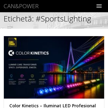
CAN&POWER
Toggl
navig
Etichetă:
#SportsLighting
Color Kinetics – Iluminat LED Profesional