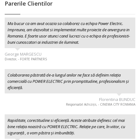
Parerile Clientilor
Ma bucur ca am avut ocazia sa colaborez cu echipa Power Electric.
Impreuna, am dezvoltat si implementat multe proiecte de anvergura in
Romania. E foarte usor atunci cand lucrezi cu o echipa de profesionisti-
buni cunoscatori ai industriei de iluminat.
George MARGESCU
Director, - FORTE PARTNERS
Colaborarea păstrată de-a lungul anilor ne face să definim relația
comercială cu POWER ELECTRIC prin promptitudine, profesionalism şi
eficiență.
Florentina BUNDUC
Responsabil Achiziții, - CINEMA CITY ROMANIA
Rapiditate, corectitudine si eficiență. Aceste atribute definesc cel mai
bine relația noastră cu POWER ELECTRIC. Relație pe care, în viitor, cu
siguranță , o vom păstra și imbunătăți.