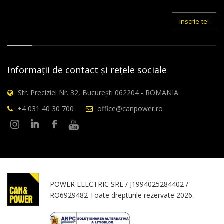
E-
mail
Inscrie-te!
Informații de contact și rețele sociale
Str. Preciziei Nr. 32, București 062204 - ROMANIA
+4 031 40 30 700
office@canpower.ro
POWER ELECTRIC SRL / J1994025284402 /
RO6929482 Toate drepturile rezervate 2026.