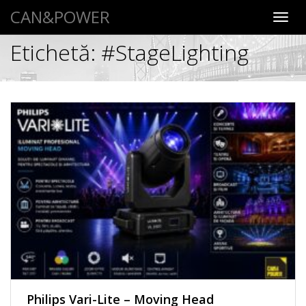
CAN&POWER
Toggl
navig
Etichetă:
#StageLighting
Philips Vari-Lite – Moving Head