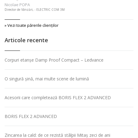
Nicolae POPA
Director de Vânzări, - ELECTRIC COM 3M
» Vezi toate părerile clienţilor
Articole recente
Corpuri etanșe Damp Proof Compact – Ledvance
O singură șină, mai multe scene de lumină
Acesorii care completează BORIS FLEX 2 ADVANCED
BORIS FLEX 2 ADVANCED
Zincarea la cald: de ce rezistă stâlpii Mitaș zeci de ani