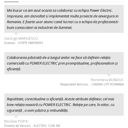
Ma bucur ca am avut ocazia sa colaborez cu echipa Power Electric.
Impreuna, am dezvoltat si implementat multe proiecte de anvergura in
Romania. E foarte usor atunci cand lucrezi cu o echipa de profesionisti-
buni cunoscatori ai industriei de iluminat.
George MARGESCU
Director, - FORTE PARTNERS
Colaborarea păstrată de-a lungul anilor ne face să definim relația
comercială cu POWER ELECTRIC prin promptitudine, profesionalism şi
eficiență.
Florentina BUNDUC
Responsabil Achiziții, - CINEMA CITY ROMANIA
Rapiditate, corectitudine si eficiență. Aceste atribute definesc cel mai
bine relația noastră cu POWER ELECTRIC. Relație pe care, în viitor, cu
siguranță , o vom păstra și imbunătăți.
Nicolae POPA
Director de Vânzări, - ELECTRIC COM 3M