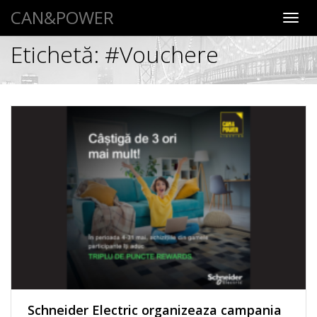
CAN&POWER
Toggl
navig
Etichetă:
#Vouchere
Schneider Electric organizeaza campania