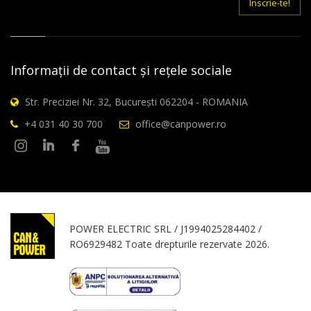
Inscrie-te!
Informații de contact și rețele sociale
Str. Preciziei Nr. 32, București 062204 - ROMANIA
+4 031 40 30 700
office@canpower.ro
POWER ELECTRIC SRL / J1994025284402 /
RO6929482 Toate drepturile rezervate 2026.