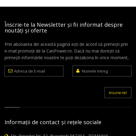
Înscrie-te la Newsletter și fii informat despre
noutăți și oferte
Prin abonarea din această pagină ești de acord să primești prin
e-mail promoții de la CanPower.ro. Dacă nu mai dorești să
primești informările noastre te poți dezabona în orice moment,
Adresa
Numele
de
Intreg
E-
mail
Inscrie-te!
Informații de contact și rețele sociale
Str. Preciziei Nr. 32, București 062204 - ROMANIA