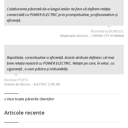
Colaborarea păstrată de-a lungul anilor ne face să definim relația
comercială cu POWER ELECTRIC prin promptitudine, profesionalism şi
eficiență.
Florentina BUNDUC
Responsabil Achiziții, - CINEMA CITY ROMANIA
Rapiditate, corectitudine si eficiență. Aceste atribute definesc cel mai
bine relația noastră cu POWER ELECTRIC. Relație pe care, în viitor, cu
siguranță , o vom păstra și imbunătăți.
Nicolae POPA
Director de Vânzări, - ELECTRIC COM 3M
» Vezi toate părerile clienţilor
Articole recente