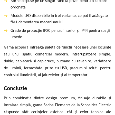
→
Borne dispuse pe un singur rând la prize, pentru o cablare
ordonată
→
Module LED disponibile în trei variante, ce pot fi adăugate
fără demontarea mecanismului
→
Grade de protecție IP20 pentru interior și IP44 pentru spații
umede
Gama acoperă întreaga paletă de funcții necesare unei locuințe
sau unui spațiu comercial modern: întrerupătoare simple,
duble, cap-scară și cap-cruce, butoane cu revenire, variatoare
de lumină, termostate, prize cu USB, precum și soluții pentru
controlul iluminării, al jaluzelelor și al temperaturii.
Concluzie
Prin combinația dintre design premium, finisaje durabile și
instalare simplă, gama Sedna Elements de la Schneider Electric
răspunde atât cerințelor estetice, cât și celor tehnice ale