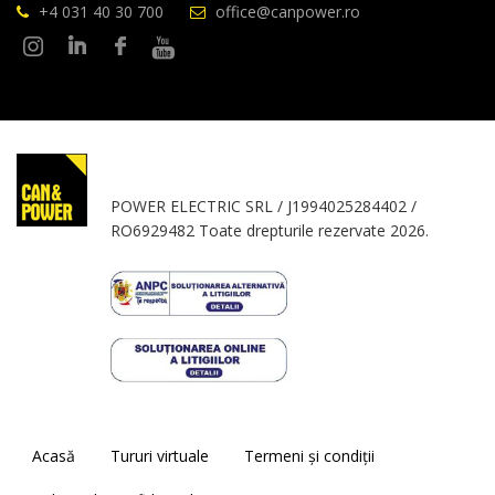
+4 031 40 30 700
office@canpower.ro
POWER ELECTRIC SRL / J1994025284402 /
RO6929482 Toate drepturile rezervate 2026.
Acasă
Tururi virtuale
Termeni și condiții