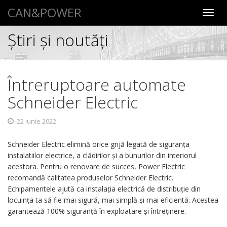
CAN&POWER
Toggl
navig
Știri şi noutăţi
Întreruptoare automate
Schneider Electric
22 iunie 2022
Schneider Electric elimină orice grijă legată de siguranța
instalatiilor electrice, a clădirilor și a bunurilor din interiorul
acestora. Pentru o renovare de succes, Power Electric
recomandă calitatea produselor Schneider Electric.
Echipamentele ajută ca instalația electrică de distribuție din
locuința ta să fie mai sigură, mai simplă și mai eficientă. Acestea
garantează 100% siguranță în exploatare și întreținere.