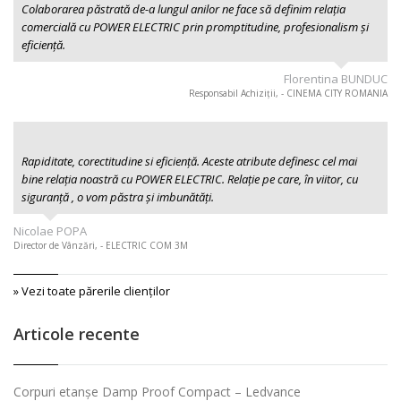
Colaborarea păstrată de-a lungul anilor ne face să definim relația
comercială cu POWER ELECTRIC prin promptitudine, profesionalism şi
eficiență.
Florentina BUNDUC
Responsabil Achiziții, - CINEMA CITY ROMANIA
Rapiditate, corectitudine si eficiență. Aceste atribute definesc cel mai
bine relația noastră cu POWER ELECTRIC. Relație pe care, în viitor, cu
siguranță , o vom păstra și imbunătăți.
Nicolae POPA
Director de Vânzări, - ELECTRIC COM 3M
» Vezi toate părerile clienţilor
Articole recente
Corpuri etanșe Damp Proof Compact – Ledvance