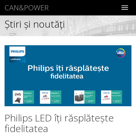
CAN&POWER
Toggl
navig
Știri şi noutăţi
Philips LED îţi răsplăteşte
fidelitatea