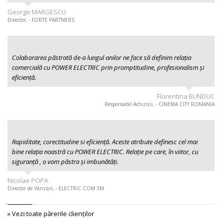
George MARGESCU
Director, - FORTE PARTNERS
Colaborarea păstrată de-a lungul anilor ne face să definim relația
comercială cu POWER ELECTRIC prin promptitudine, profesionalism şi
eficiență.
Florentina BUNDUC
Responsabil Achiziții, - CINEMA CITY ROMANIA
Rapiditate, corectitudine si eficiență. Aceste atribute definesc cel mai
bine relația noastră cu POWER ELECTRIC. Relație pe care, în viitor, cu
siguranță , o vom păstra și imbunătăți.
Nicolae POPA
Director de Vânzări, - ELECTRIC COM 3M
» Vezi toate părerile clienţilor