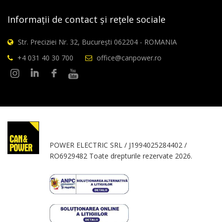
Informații de contact și rețele sociale
Str. Preciziei Nr. 32, București 062204 - ROMANIA
+4 031 40 30 700
office@canpower.ro
POWER ELECTRIC SRL / J1994025284402 /
RO6929482 Toate drepturile rezervate 2026.