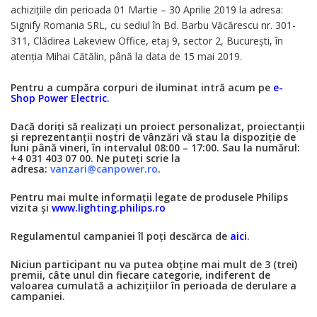
achiziţiile din perioada 01 Martie – 30 Aprilie 2019 la adresa:
Signify Romania SRL, cu sediul în Bd. Barbu Văcărescu nr. 301-
311, Clădirea Lakeview Office, etaj 9, sector 2, București, în
atenţia Mihai Cătălin, până la data de 15 mai 2019.
Pentru a cumpăra corpuri de iluminat intră acum pe
e-
Shop Power Electric.
Dacă doriți să realizați un proiect personalizat, proiectanții
și reprezentanții noștri de vânzări vă stau la dispoziție de
luni până vineri, în intervalul 08:00 – 17:00. Sau la numărul:
+4 031 403 07 00. Ne puteți scrie la
adresa:
vanzari@canpower.ro
.
Pentru mai multe informații legate de produsele Philips
vizita și
www.lighting.philips.ro
Regulamentul campaniei îl poți descărca de
aici
.
Niciun participant nu va putea obţine mai mult de 3 (trei)
premii, câte unul din fiecare categorie, indiferent de
valoarea cumulată a achiziţiilor în perioada de derulare a
campaniei.