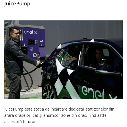
JuicePump
JuicePump este stația de încărcare dedicată atat zonelor din
afara orașelor, cât și anumitor zone din oraș, fiind astfel
accesibilă tuturor.