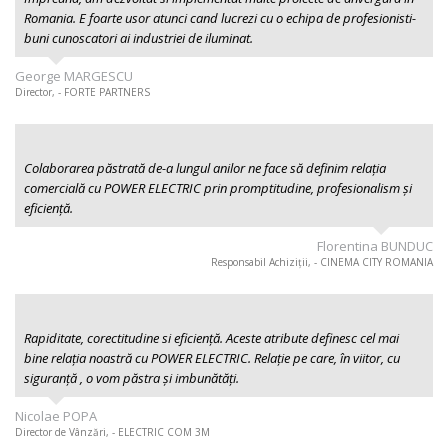
Romania. E foarte usor atunci cand lucrezi cu o echipa de profesionisti-
buni cunoscatori ai industriei de iluminat.
George MARGESCU
Director, - FORTE PARTNERS
Colaborarea păstrată de-a lungul anilor ne face să definim relația
comercială cu POWER ELECTRIC prin promptitudine, profesionalism şi
eficiență.
Florentina BUNDUC
Responsabil Achiziții, - CINEMA CITY ROMANIA
Rapiditate, corectitudine si eficiență. Aceste atribute definesc cel mai
bine relația noastră cu POWER ELECTRIC. Relație pe care, în viitor, cu
siguranță , o vom păstra și imbunătăți.
Nicolae POPA
Director de Vânzări, - ELECTRIC COM 3M