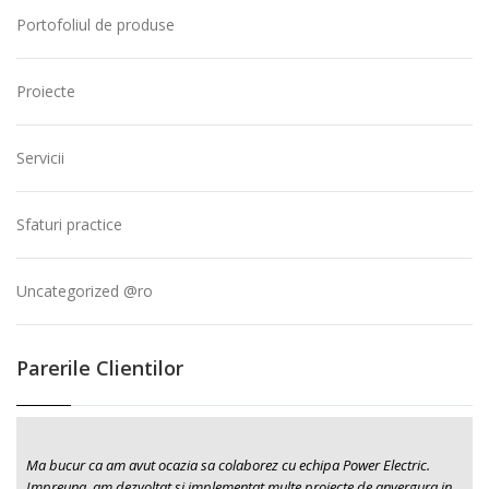
Portofoliul de produse
Proiecte
Servicii
Sfaturi practice
Uncategorized @ro
Parerile Clientilor
Ma bucur ca am avut ocazia sa colaborez cu echipa Power Electric.
Impreuna, am dezvoltat si implementat multe proiecte de anvergura in