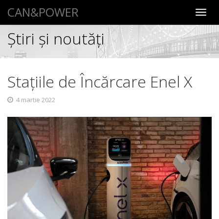
CAN&POWER
Toggl
navig
Știri şi noutăţi
Stațiile de Încărcare Enel X
4 martie 2022