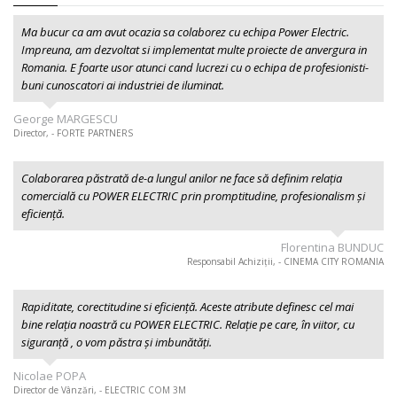
Ma bucur ca am avut ocazia sa colaborez cu echipa Power Electric.
Impreuna, am dezvoltat si implementat multe proiecte de anvergura in
Romania. E foarte usor atunci cand lucrezi cu o echipa de profesionisti-
buni cunoscatori ai industriei de iluminat.
George MARGESCU
Director, - FORTE PARTNERS
Colaborarea păstrată de-a lungul anilor ne face să definim relația
comercială cu POWER ELECTRIC prin promptitudine, profesionalism şi
eficiență.
Florentina BUNDUC
Responsabil Achiziții, - CINEMA CITY ROMANIA
Rapiditate, corectitudine si eficiență. Aceste atribute definesc cel mai
bine relația noastră cu POWER ELECTRIC. Relație pe care, în viitor, cu
siguranță , o vom păstra și imbunătăți.
Nicolae POPA
Director de Vânzări, - ELECTRIC COM 3M