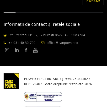
Inscrie-te!
Informații de contact și rețele sociale
Str. Preciziei Nr. 32, București 062204 - ROMANIA
+4 031 40 30 700
office@canpower.ro
POWER ELECTRIC SRL / J1994025284402 /
RO6929482 Toate drepturile rezervate 2026.