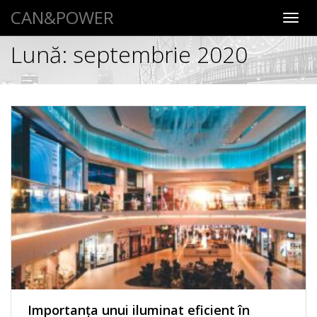
CAN&POWER
Toggl
navig
Lună:
septembrie 2020
Importanța unui iluminat eficient în