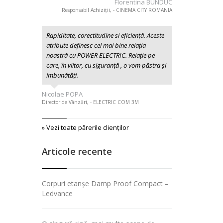
Florentina BUNDUC
Responsabil Achiziții, - CINEMA CITY ROMANIA
Rapiditate, corectitudine si eficiență. Aceste
atribute definesc cel mai bine relația
noastră cu POWER ELECTRIC. Relație pe
care, în viitor, cu siguranță , o vom păstra și
imbunătăți.
Nicolae POPA
Director de Vânzări, - ELECTRIC COM 3M
» Vezi toate părerile clienţilor
Articole recente
Corpuri etanșe Damp Proof Compact –
Ledvance