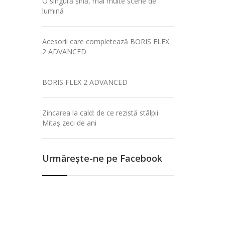
O singură șină, mai multe scene de
lumină
Acesorii care completează BORIS FLEX
2 ADVANCED
BORIS FLEX 2 ADVANCED
Zincarea la cald: de ce rezistă stâlpii
Mitaș zeci de ani
Urmăreşte-ne pe Facebook