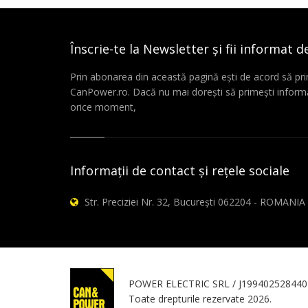
Înscrie-te la Newsletter și fii informat d
Prin abonarea din această pagină ești de acord să pri
CanPower.ro. Dacă nu mai dorești să primești informă
orice moment,
Informații de contact și rețele sociale
Str. Preciziei Nr. 32, București 062204 - ROMANIA
POWER ELECTRIC SRL / J199402528440
Toate drepturile rezervate 2026.