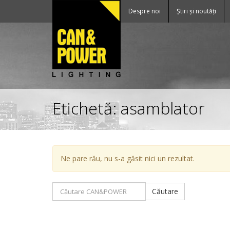
Despre noi
Știri și noutăți
Etichetă:
asamblator
Ne pare rău, nu s-a găsit nici un rezultat.
Căutare:
Căutare