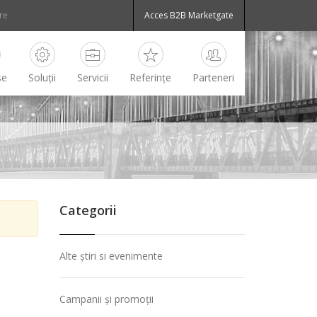
Acces B2B Marketgate
se
Soluții
Servicii
Referințe
Parteneri
Categorii
Alte știri si evenimente
Campanii și promoții