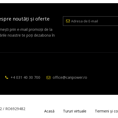
espre noutăți și oferte
Adresa
de
E-
mești prin e-mail promoții de la
mail
rile noastre te poți dezabona în
+4 031 40 30 700
office@canpower.ro
2 / RO6929482
Acasă
Tururi virtuale
Termeni și con