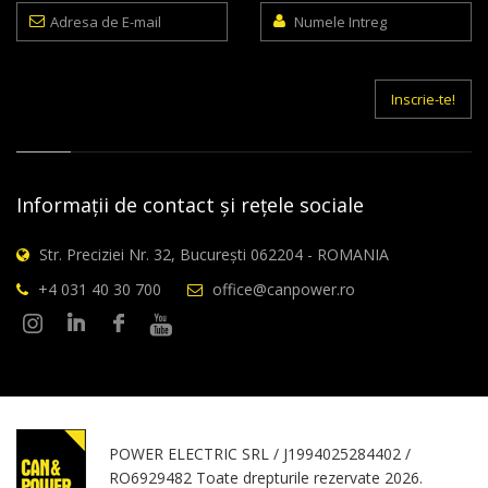
Adresa
Numele
de
Intreg
E-
mail
Inscrie-te!
Informații de contact și rețele sociale
Str. Preciziei Nr. 32, București 062204 - ROMANIA
+4 031 40 30 700
office@canpower.ro
POWER ELECTRIC SRL / J1994025284402 /
RO6929482 Toate drepturile rezervate 2026.