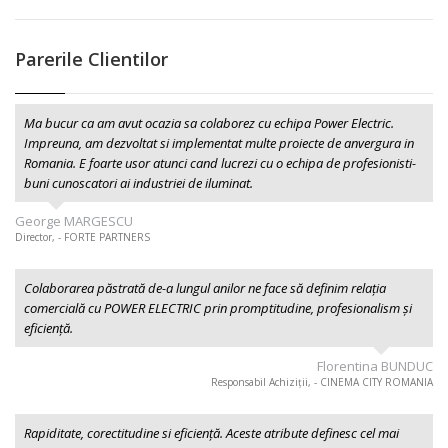
Parerile Clientilor
Ma bucur ca am avut ocazia sa colaborez cu echipa Power Electric.
Impreuna, am dezvoltat si implementat multe proiecte de anvergura in
Romania. E foarte usor atunci cand lucrezi cu o echipa de profesionisti-
buni cunoscatori ai industriei de iluminat.
George MARGESCU
Director, - FORTE PARTNERS
Colaborarea păstrată de-a lungul anilor ne face să definim relația
comercială cu POWER ELECTRIC prin promptitudine, profesionalism şi
eficiență.
Florentina BUNDUC
Responsabil Achiziții, - CINEMA CITY ROMANIA
Rapiditate, corectitudine si eficiență. Aceste atribute definesc cel mai