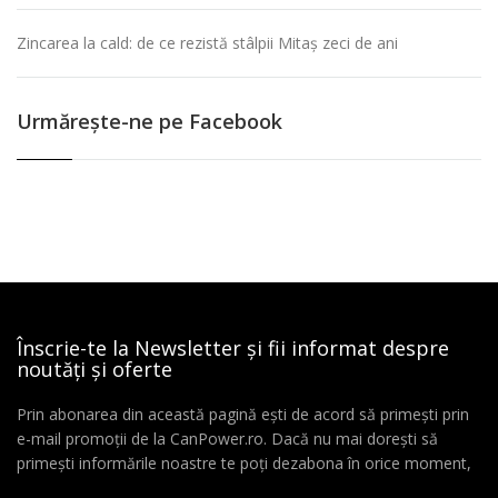
Zincarea la cald: de ce rezistă stâlpii Mitaș zeci de ani
Urmăreşte-ne pe Facebook
Înscrie-te la Newsletter și fii informat despre
noutăți și oferte
Prin abonarea din această pagină ești de acord să primești prin
e-mail promoții de la CanPower.ro. Dacă nu mai dorești să
primești informările noastre te poți dezabona în orice moment,