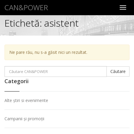
CAN&POWER
Toggl
navig
Etichetă:
asistent
Ne pare rău, nu s-a găsit nici un rezultat.
Căutare:
Căutare
Categorii
Alte știri si evenimente
Campanii și promoții