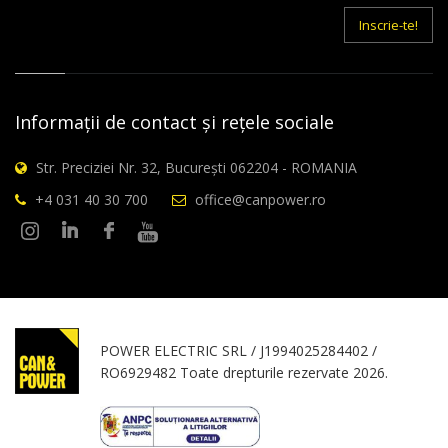
mail
Inscrie-te!
Informații de contact și rețele sociale
Str. Preciziei Nr. 32, București 062204 - ROMANIA
+4 031 40 30 700
office@canpower.ro
POWER ELECTRIC SRL / J1994025284402 /
RO6929482 Toate drepturile rezervate 2026.