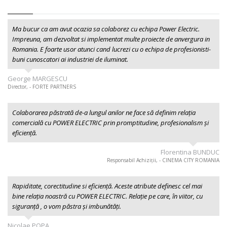
Ma bucur ca am avut ocazia sa colaborez cu echipa Power Electric.
Impreuna, am dezvoltat si implementat multe proiecte de anvergura in
Romania. E foarte usor atunci cand lucrezi cu o echipa de profesionisti-
buni cunoscatori ai industriei de iluminat.
George MARGESCU
Director, - FORTE PARTNERS
Colaborarea păstrată de-a lungul anilor ne face să definim relația
comercială cu POWER ELECTRIC prin promptitudine, profesionalism şi
eficiență.
Florentina BUNDUC
Responsabil Achiziții, - CINEMA CITY ROMANIA
Rapiditate, corectitudine si eficiență. Aceste atribute definesc cel mai
bine relația noastră cu POWER ELECTRIC. Relație pe care, în viitor, cu
siguranță , o vom păstra și imbunătăți.
Nicolae POPA