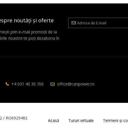
espre noutăți și oferte
Adresa
de
E-
mești prin e-mail promoții de la
mail
rile noastre te poți dezabona în
+4 031 40 30 700
office@canpower.ro
2 / RO6929482
Acasă
Tururi virtuale
Termeni și con