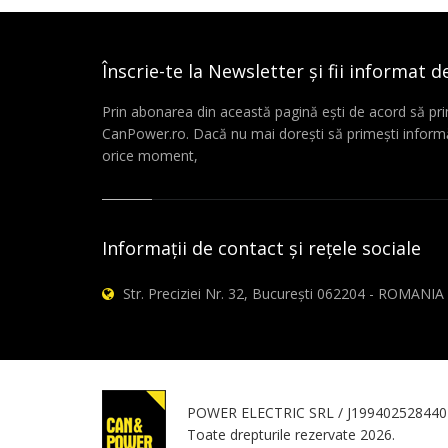
Înscrie-te la Newsletter și fii informat d
Prin abonarea din această pagină ești de acord să pri
CanPower.ro. Dacă nu mai dorești să primești informă
orice moment,
Informații de contact și rețele sociale
Str. Preciziei Nr. 32, București 062204 - ROMANIA
POWER ELECTRIC SRL / J199402528440
Toate drepturile rezervate 2026.