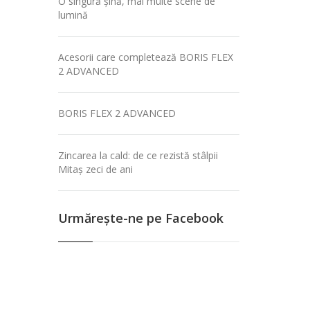
O singură șină, mai multe scene de
lumină
Acesorii care completează BORIS FLEX
2 ADVANCED
BORIS FLEX 2 ADVANCED
Zincarea la cald: de ce rezistă stâlpii
Mitaș zeci de ani
Urmăreşte-ne pe Facebook