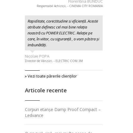
Florentina BUNDUC
Responsabil Achiziții, - CINEMA CITY ROMANIA
Rapiditate, corectitudine si eficiență. Aceste
atribute definesc cel mai bine relația
noastră cu POWER ELECTRIC. Relație pe
care, în viitor, cu siguranță , o vom păstra și
imbunătăți.
Nicolae POPA
Director de Vânzări, - ELECTRIC COM 3M
» Vezi toate părerile clienţilor
Articole recente
Corpuri etanșe Damp Proof Compact –
Ledvance