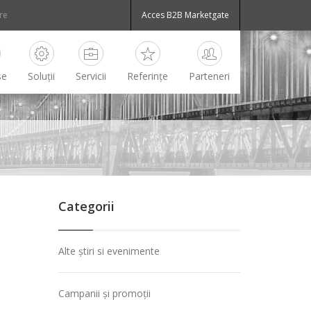
Acces B2B Marketgate
se
Soluții
Servicii
Referințe
Parteneri
Categorii
Alte știri si evenimente
Campanii și promoții