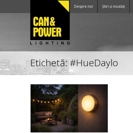
Despre noi
Știri și noutăți
Etichetă:
#HueDaylo