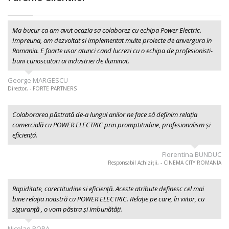
Ma bucur ca am avut ocazia sa colaborez cu echipa Power Electric.
Impreuna, am dezvoltat si implementat multe proiecte de anvergura in
Romania. E foarte usor atunci cand lucrezi cu o echipa de profesionisti-
buni cunoscatori ai industriei de iluminat.
George MARGESCU
Director, - FORTE PARTNERS
Colaborarea păstrată de-a lungul anilor ne face să definim relația
comercială cu POWER ELECTRIC prin promptitudine, profesionalism şi
eficiență.
Florentina BUNDUC
Responsabil Achiziții, - CINEMA CITY ROMANIA
Rapiditate, corectitudine si eficiență. Aceste atribute definesc cel mai
bine relația noastră cu POWER ELECTRIC. Relație pe care, în viitor, cu
siguranță , o vom păstra și imbunătăți.
Nicolae POPA