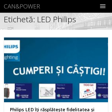
CAN&POWER
Toggl
navig
Etichetă:
LED Philips
Philips LED îţi răsplăteşte fidelitatea și