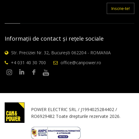
mail
Inscrie-te!
Informații de contact și rețele sociale
Str. Preciziei Nr. 32, București 062204 - ROMANIA
+4 031 40 30 700
office@canpower.ro
POWER ELECTRIC SRL / J1994025284402 /
RO6929482 Toate drepturile rezervate 2026.