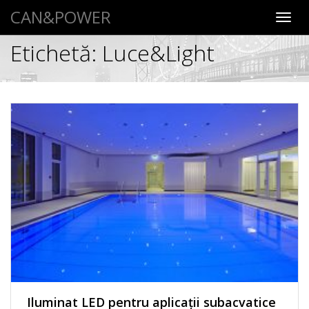
CAN&POWER
Toggl
navig
Etichetă:
Luce&Light
Iluminat LED pentru aplicaţii subacvatice