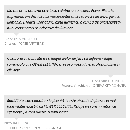
Ma bucur ca am avut ocazia sa colaborez cu echipa Power Electric.
Impreuna, am dezvoltat si implementat multe proiecte de anvergura in
Romania. E foarte usor atunci cand lucrezi cu o echipa de profesionisti-
buni cunoscatori ai industriei de iluminat.
George MARGESCU
Director, - FORTE PARTNERS
Colaborarea păstrată de-a lungul anilor ne face să definim relația
comercială cu POWER ELECTRIC prin promptitudine, profesionalism şi
eficiență.
Florentina BUNDUC
Responsabil Achiziții, - CINEMA CITY ROMANIA
Rapiditate, corectitudine si eficiență. Aceste atribute definesc cel mai
bine relația noastră cu POWER ELECTRIC. Relație pe care, în viitor, cu
siguranță , o vom păstra și imbunătăți.
Nicolae POPA
Director de Vânzări, - ELECTRIC COM 3M