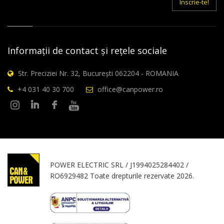
Inscrie-te!
Informații de contact și rețele sociale
Str. Preciziei Nr. 32, București 062204 - ROMANIA
+4 031 40 30 700
office@canpower.ro
POWER ELECTRIC SRL / J1994025284402 /
RO6929482 Toate drepturile rezervate 2026.