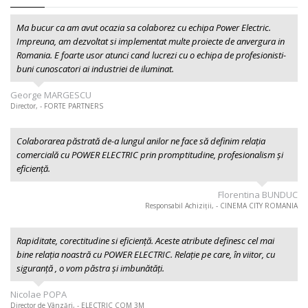
Ma bucur ca am avut ocazia sa colaborez cu echipa Power Electric.
Impreuna, am dezvoltat si implementat multe proiecte de anvergura in
Romania. E foarte usor atunci cand lucrezi cu o echipa de profesionisti-
buni cunoscatori ai industriei de iluminat.
George MARGESCU
Director, - FORTE PARTNERS
Colaborarea păstrată de-a lungul anilor ne face să definim relația
comercială cu POWER ELECTRIC prin promptitudine, profesionalism şi
eficiență.
Florentina BUNDUC
Responsabil Achiziții, - CINEMA CITY ROMANIA
Rapiditate, corectitudine si eficiență. Aceste atribute definesc cel mai
bine relația noastră cu POWER ELECTRIC. Relație pe care, în viitor, cu
siguranță , o vom păstra și imbunătăți.
Nicolae POPA
Director de Vânzări, - ELECTRIC COM 3M