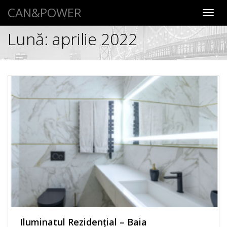
CAN&POWER
Toggl
navig
Lună:
aprilie 2022
Iluminatul Rezidențial – Baia