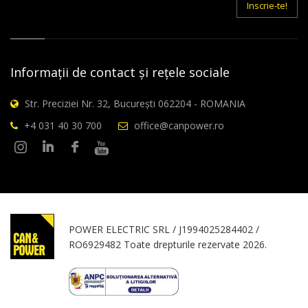
Inscrie-te!
Informații de contact și rețele sociale
Str. Preciziei Nr. 32, București 062204 - ROMANIA
+4 031 40 30 700
office@canpower.ro
POWER ELECTRIC SRL / J1994025284402 /
RO6929482 Toate drepturile rezervate 2026.