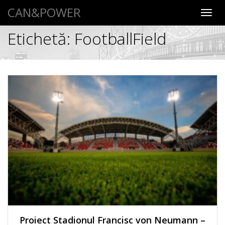
CAN&POWER
Toggl
navig
Etichetă:
FootballField
Proiect Stadionul Francisc von Neumann –