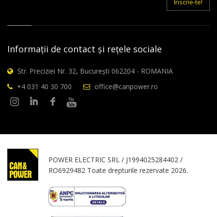
Inscrie-te!
Informații de contact și rețele sociale
Str. Preciziei Nr. 32, București 062204 - ROMANIA
+4 031 40 30 700
office@canpower.ro
POWER ELECTRIC SRL / J1994025284402 /
RO6929482 Toate drepturile rezervate 2026.