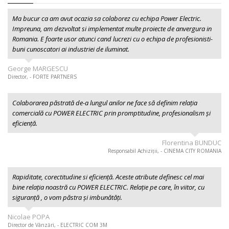
Ma bucur ca am avut ocazia sa colaborez cu echipa Power Electric.
Impreuna, am dezvoltat si implementat multe proiecte de anvergura in
Romania. E foarte usor atunci cand lucrezi cu o echipa de profesionisti-
buni cunoscatori ai industriei de iluminat.
George MARGESCU
Director, - FORTE PARTNERS
Colaborarea păstrată de-a lungul anilor ne face să definim relația
comercială cu POWER ELECTRIC prin promptitudine, profesionalism şi
eficiență.
Florentina BUNDUC
Responsabil Achiziții, - CINEMA CITY ROMANIA
Rapiditate, corectitudine si eficiență. Aceste atribute definesc cel mai
bine relația noastră cu POWER ELECTRIC. Relație pe care, în viitor, cu
siguranță , o vom păstra și imbunătăți.
Nicolae POPA
Director de Vânzări, - ELECTRIC COM 3M