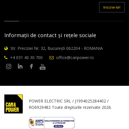
mail
Inscrie-te!
Informații de contact și rețele sociale
Str. Preciziei Nr. 32, București 062204 - ROMANIA
+4 031 40 30 700
office@canpower.ro
POWER ELECTRIC SRL / J1994025284402 /
RO6929482 Toate drepturile rezervate 2026.