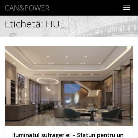
CAN&POWER
Toggl
navig
Etichetă:
HUE
Iluminatul sufrageriei – Sfaturi pentru un