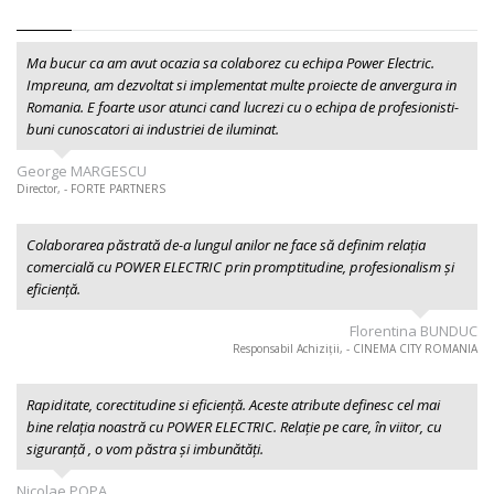
Ma bucur ca am avut ocazia sa colaborez cu echipa Power Electric.
Impreuna, am dezvoltat si implementat multe proiecte de anvergura in
Romania. E foarte usor atunci cand lucrezi cu o echipa de profesionisti-
buni cunoscatori ai industriei de iluminat.
George MARGESCU
Director, - FORTE PARTNERS
Colaborarea păstrată de-a lungul anilor ne face să definim relația
comercială cu POWER ELECTRIC prin promptitudine, profesionalism şi
eficiență.
Florentina BUNDUC
Responsabil Achiziții, - CINEMA CITY ROMANIA
Rapiditate, corectitudine si eficiență. Aceste atribute definesc cel mai
bine relația noastră cu POWER ELECTRIC. Relație pe care, în viitor, cu
siguranță , o vom păstra și imbunătăți.
Nicolae POPA