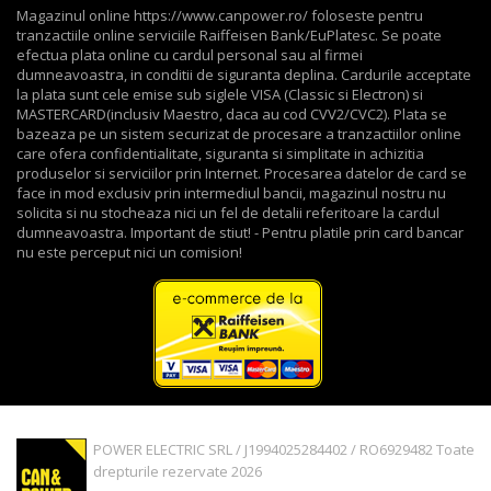
Magazinul online https://www.canpower.ro/ foloseste pentru
tranzactiile online serviciile Raiffeisen Bank/EuPlatesc. Se poate
efectua plata online cu cardul personal sau al firmei
dumneavoastra, in conditii de siguranta deplina. Cardurile acceptate
la plata sunt cele emise sub siglele VISA (Classic si Electron) si
MASTERCARD(inclusiv Maestro, daca au cod CVV2/CVC2). Plata se
bazeaza pe un sistem securizat de procesare a tranzactiilor online
care ofera confidentialitate, siguranta si simplitate in achizitia
produselor si serviciilor prin Internet. Procesarea datelor de card se
face in mod exclusiv prin intermediul bancii, magazinul nostru nu
solicita si nu stocheaza nici un fel de detalii referitoare la cardul
dumneavoastra. Important de stiut! - Pentru platile prin card bancar
nu este perceput nici un comision!
POWER ELECTRIC SRL / J1994025284402 / RO6929482 Toate
drepturile rezervate 2026