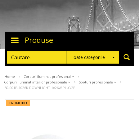
Produse
Toggle
navigation
Toate categoriile
Home
Corpuri iluminat profesional
Corpuri iluminat interior profesionale
Spoturi profesionale
50-001P-1026K DOWNLIGHT 1x26W PL-C/2P
PROMOTIE!