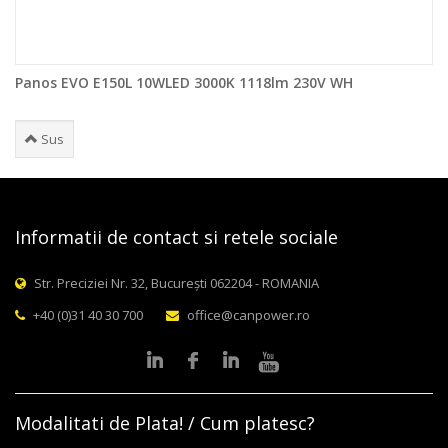
Panos EVO E150L 10WLED 3000K 1118lm 230V WH
Sus
Informatii de contact si retele sociale
Str. Preciziei Nr. 32, București 062204 - ROMANIA
+40 (0)31 40 30 700
office@canpower.ro
Modalitati de Plata! / Cum platesc?