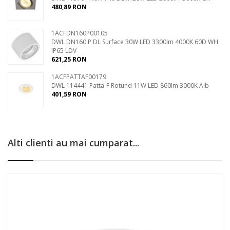
480,89 RON
1ACFDN160P00105
DWL DN160 P DL Surface 30W LED 3300lm 4000K 60D WH
IP65 LDV
621,25 RON
1ACFPATTAF00179
DWL 114441 Patta-F Rotund 11W LED 860lm 3000K Alb
401,59 RON
Alti clienti au mai cumparat...