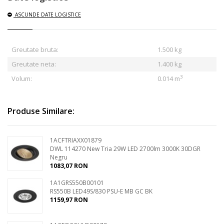
ASCUNDE
DATE LOGISTICE
Greutate bruta:
1.500
kg
Greutate neta:
1.400 kg
3
Volum:
0.014 m
Produse Similare:
1ACFTRIAXX01879
DWL 114270 New Tria 29W LED 2700lm 3000K 30DGR
Negru
1083,07 RON
1A1GRS550B00101
RS550B LED49S/830 PSU-E MB GC BK
1159,97 RON