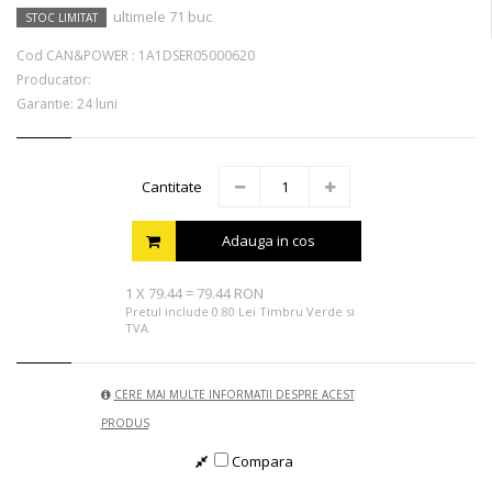
ultimele 71 buc
STOC LIMITAT
Cod CAN&POWER :
1A1DSER05000620
Producator:
Garantie: 24 luni
Cantitate
Adauga in cos
1
X
79.44
=
79.44 RON
Pretul include 0.80 Lei Timbru Verde si
TVA
CERE MAI MULTE INFORMATII DESPRE ACEST
PRODUS
Compara