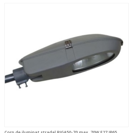
Corp de iluminat stradal RIGA50-70 max. 70W E27 IP65