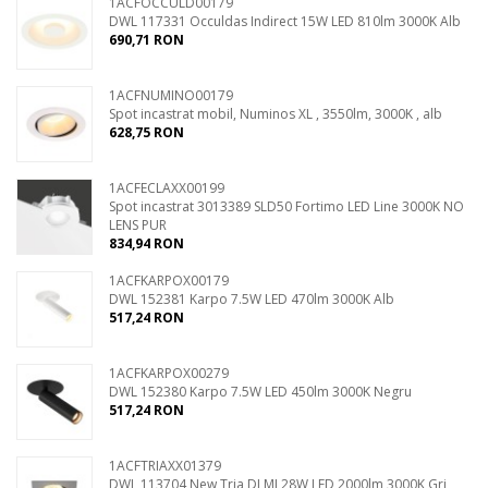
1ACFOCCULD00179
DWL 117331 Occuldas Indirect 15W LED 810lm 3000K Alb
690,71 RON
1ACFNUMINO00179
Spot incastrat mobil, Numinos XL , 3550lm, 3000K , alb
628,75 RON
1ACFECLAXX00199
Spot incastrat 3013389 SLD50 Fortimo LED Line 3000K NO
LENS PUR
834,94 RON
1ACFKARPOX00179
DWL 152381 Karpo 7.5W LED 470lm 3000K Alb
517,24 RON
1ACFKARPOX00279
DWL 152380 Karpo 7.5W LED 450lm 3000K Negru
517,24 RON
1ACFTRIAXX01379
DWL 113704 New Tria DLMI 28W LED 2000lm 3000K Gri