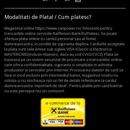
Modalitati de Plata! / Cum platesc?
Magazinul online https://www.canpower.ro/ foloseste pentru
tranzactiile online serviciile Raiffeisen Bank/EuPlatesc. Se poate
efectua plata online cu cardul personal sau al firmei
dumneavoastra, in conditii de siguranta deplina. Cardurile acceptate
la plata sunt cele emise sub siglele VISA (Classic si Electron) si
MASTERCARD(inclusiv Maestro, daca au cod CVV2/CVC2). Plata se
bazeaza pe un sistem securizat de procesare a tranzactiilor online
care ofera confidentialitate, siguranta si simplitate in achizitia
produselor si serviciilor prin Internet. Procesarea datelor de card se
face in mod exclusiv prin intermediul bancii, magazinul nostru nu
solicita si nu stocheaza nici un fel de detalii referitoare la cardul
dumneavoastra. Important de stiut! - Pentru platile prin card bancar
nu este perceput nici un comision!