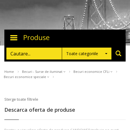
Produse
Toggle
navigation
Toate categoriile
Home
Becuri - Surse de iluminat
Becuri economice CFLi
Becuri economice speciale
Sterge toate filtrele
Descarca oferta de produse