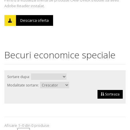
Pentru a vizualiza oferta de produse CANPOWER trebuie sa aveti
Adobe Reader instalat.
Descarca oferta
Becuri economice speciale
Sortare dupa:
Modalitate sortare:
Sorteaza
Afisare 1–0 din 0 produse