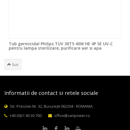
Tub germicidal Philips TUV 36T5 40W HE 4P SE UV-C
pentru lampa sterilizare, purificare aer si apa
Sus
Informatii de contact si retele sociale
Str. Preciziei Nr. 32, București 062204 - ROMANIA
+40 (0)31 40 30 700
office@canpower.ro