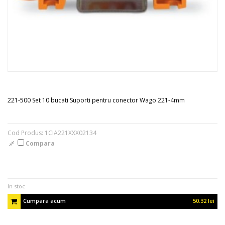
221-500 Set 10 bucati Suporti pentru conector Wago 221-4mm
Cod Produs: 1CIA221XXX02134
Compara
In stoc
Cumpara acum
50.32 lei