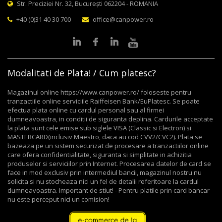
Str. Preciziei Nr. 32, București 062204 - ROMANIA
+40 (0)31 40 30 700
office@canpower.ro
Modalitati de Plata! / Cum platesc?
Magazinul online https://www.canpower.ro/ foloseste pentru
tranzactiile online serviciile Raiffeisen Bank/EuPlatesc. Se poate
efectua plata online cu cardul personal sau al firmei
dumneavoastra, in conditii de siguranta deplina. Cardurile acceptate
la plata sunt cele emise sub siglele VISA (Classic si Electron) si
MASTERCARD(inclusiv Maestro, daca au cod CVV2/CVC2). Plata se
bazeaza pe un sistem securizat de procesare a tranzactiilor online
care ofera confidentialitate, siguranta si simplitate in achizitia
produselor si serviciilor prin Internet. Procesarea datelor de card se
face in mod exclusiv prin intermediul bancii, magazinul nostru nu
solicita si nu stocheaza nici un fel de detalii referitoare la cardul
dumneavoastra. Important de stiut! - Pentru platile prin card bancar
nu este perceput nici un comision!