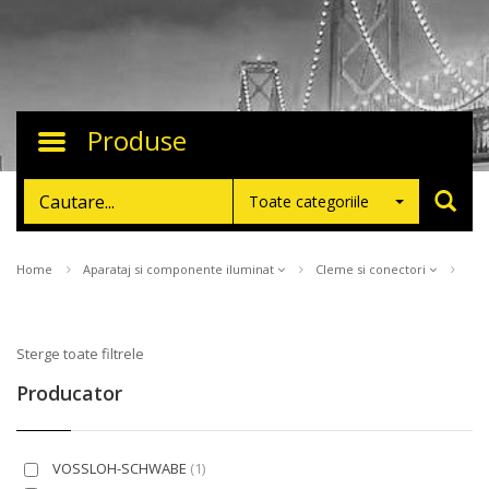
Produse
Toggle
navigation
Toate categoriile
Home
Aparataj si componente iluminat
Cleme si conectori
Sterge toate filtrele
Producator
VOSSLOH-SCHWABE
(1)