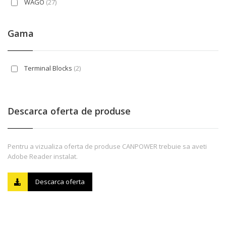
WAGO
(27)
Gama
Terminal Blocks
(2)
Descarca oferta de produse
Pentru a vizualiza oferta de produse CANPOWER trebuie sa aveti
Adobe Reader instalat.
Descarca oferta