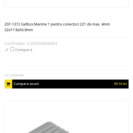
207-1372 Gelbox Marime 1 pentru conectori 221 de max. 4mm
32x17.8x56.9mm
Cod Produs: 1CIA207XXX00434
Compara
La comanda
Cumpara acum
59.16 lei