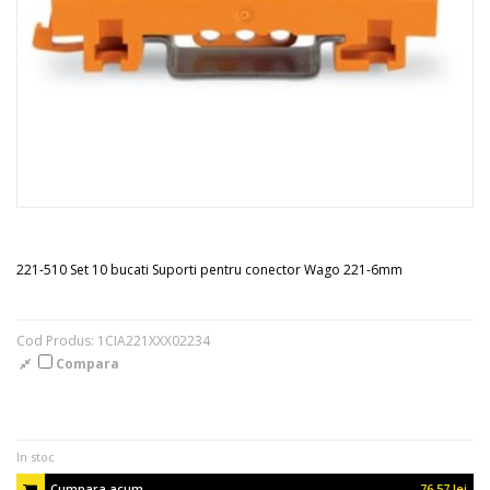
221-510 Set 10 bucati Suporti pentru conector Wago 221-6mm
Cod Produs: 1CIA221XXX02234
Compara
In stoc
Cumpara acum
76.57 lei