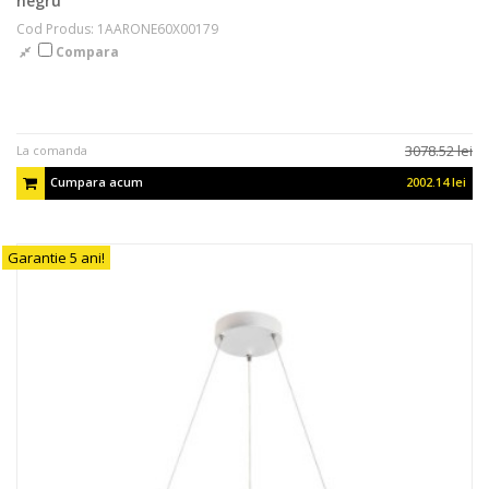
negru
Cod Produs: 1AARONE60X00179
Compara
3078.52 lei
La comanda
Cumpara acum
2002.14 lei
Garantie 5 ani!