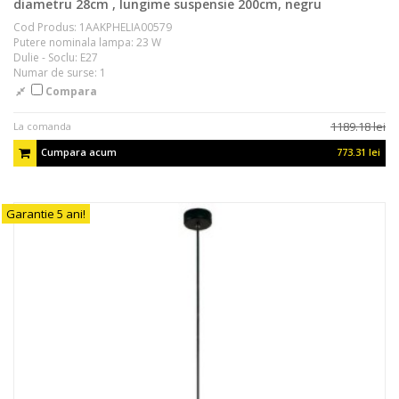
diametru 28cm , lungime suspensie 200cm, negru
Cod Produs: 1AAKPHELIA00579
Putere nominala lampa: 23 W
Dulie - Soclu: E27
Numar de surse: 1
Compara
1189.18 lei
La comanda
Cumpara acum
773.31 lei
Garantie 5 ani!