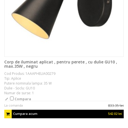
Corp de iluminat aplicat , pentru perete , cu dulie GU10 ,
max.35W , negru
Cod Produs: 1AAAPHELIA00279
Tip: Aplice
Putere nominala lampa: 35 W
Dulie - Soclu: GU10
Numar de surse: 1
Compara
833.35 lei
La comanda
Cumpara acum
542.02 lei