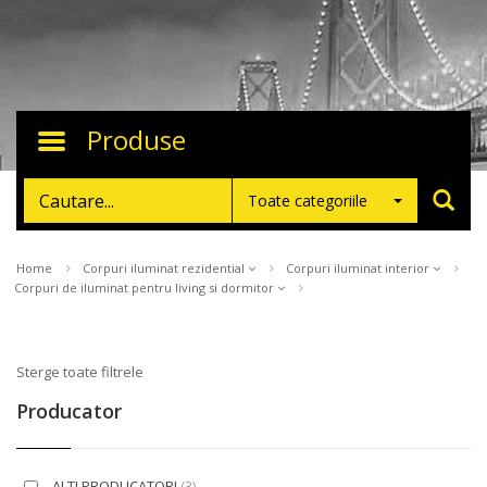
Produse
Toggle
navigation
Toate categoriile
Home
Corpuri iluminat rezidential
Corpuri iluminat interior
Corpuri de iluminat pentru living si dormitor
Sterge toate filtrele
Producator
ALTI PRODUCATORI
(3)