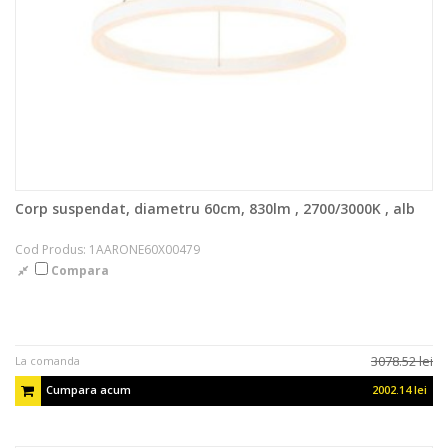
Telefo
(2)
Tendo
(1)
Tenora
(2)
Teti
(1)
Texel
(1)
Theo
(1)
Tiriac
(1)
Tokyo
(1)
Tolomeo
(11)
Corp suspendat, diametru 60cm, 830lm , 2700/3000K , alb
Tommy
(1)
Tonila
(1)
Cod Produs: 1AARONE60X00479
Traditio
(1)
Compara
Trajan
(1)
Triledo
(5)
Trondheim
(1)
Trukko
(1)
3078.52 lei
La comanda
Twirly
(4)
Cumpara acum
2002.14 lei
Umea
(1)
Unterlinden
(1)
Vapore
(1)