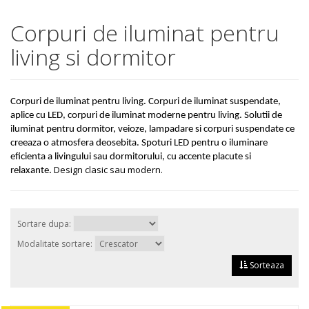
Kup
(1)
L-Line
(1)
Corpuri de iluminat pentru
La Petite
(1)
living si dormitor
Lacapo
(2)
Lalu
(1)
Lana
(2)
Laurine
(2)
Corpuri de iluminat pentru living. Corpuri de iluminat suspendate,
Leavy
(6)
aplice cu LED, corpuri de iluminat moderne pentru living. Solutii de
Level
(1)
iluminat pentru dormitor, veioze, lampadare si corpuri suspendate ce
creeaza o atmosfera deosebita. Spoturi LED pentru o iluminare
Light Eye
(1)
eficienta a livingului sau dormitorului, cu accente placute si
LightStrips
(1)
Design clasic sau modern.
relaxante.
Lillesand
(1)
Limbali
(4)
Lipsy
(5)
Logico
(1)
Sortare dupa:
Logs
(4)
Modalitate sortare:
Long Grill
(1)
Sorteaza
Louis
(3)
Lovis
(1)
Lunar
(2)