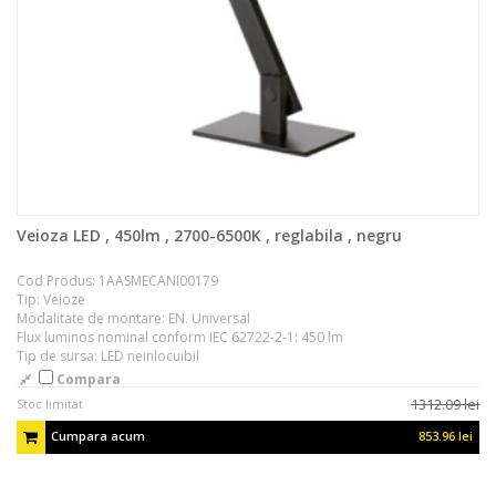
Veioza LED , 450lm , 2700-6500K , reglabila , negru
Cod Produs: 1AASMECANI00179
Tip: Veioze
Modalitate de montare: EN. Universal
Flux luminos nominal conform IEC 62722-2-1: 450 lm
Tip de sursa: LED neinlocuibil
Compara
1312.09 lei
Stoc limitat
Cumpara acum
853.96 lei