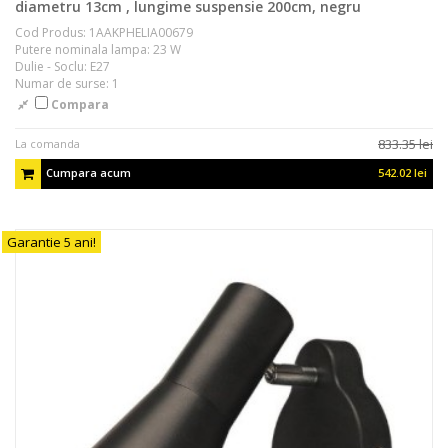
diametru 13cm , lungime suspensie 200cm, negru
Cod Produs: 1AAKPHELIA00679
Putere nominala lampa: 23 W
Dulie - Soclu: E27
Numar de surse: 1
Compara
833.35 lei
La comanda
Cumpara acum
542.02 lei
Garantie 5 ani!