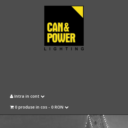
Intra in cont
0 produse in cos -
0 RON