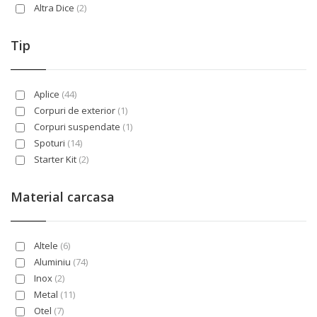
Altra Dice
(2)
Amsterdam
(1)
Anela
(2)
Tip
Apart
(1)
Arlina
(1)
Arras
(1)
Aplice
(44)
Asso
(3)
Corpuri de exterior
(1)
Astina
(2)
Corpuri suspendate
(1)
Attilio
(1)
Spoturi
(14)
Avo
(3)
Starter Kit
(2)
Bamboo
(1)
Veioze
(25)
Barrie
(1)
Material carcasa
Basket
(1)
Bermuda
(1)
Biscuit
(3)
Altele
(6)
Blaze
(1)
Aluminiu
(74)
Boy
(1)
Inox
(2)
Breg
(1)
Metal
(11)
Burlap
(3)
Otel
(7)