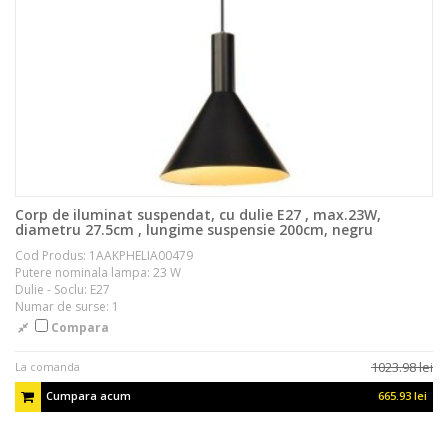
Corp de iluminat suspendat, cu dulie E27 , max.23W,
diametru 27.5cm , lungime suspensie 200cm, negru
Cod Produs: 1AAKPHELIA00479
Putere nominala lampa: 23 W
Dulie - Soclu: E27
Numar de surse: 1
Compara
1023.98 lei
La comanda
Cumpara acum
665.93 lei