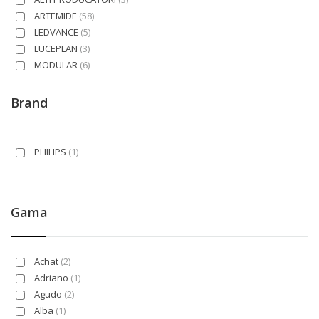
ARTEMIDE
(58)
LEDVANCE
(5)
LUCEPLAN
(3)
MODULAR
(6)
NOVALUX
(8)
PHILIPS
(57)
Brand
PROLED
(1)
SLV
(283)
TRIO
(188)
PHILIPS
(1)
ZUMTOBEL
(1)
Gama
Achat
(2)
Adriano
(1)
Agudo
(2)
Alba
(1)