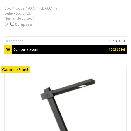
Cod Produs: 1AAMPHELIA00179
Dulie - Soclu: E27
Numar de surse: 1
Compara
1540.83 lei
La comanda
Cumpara acum
1002.65 lei
Garantie 5 ani!