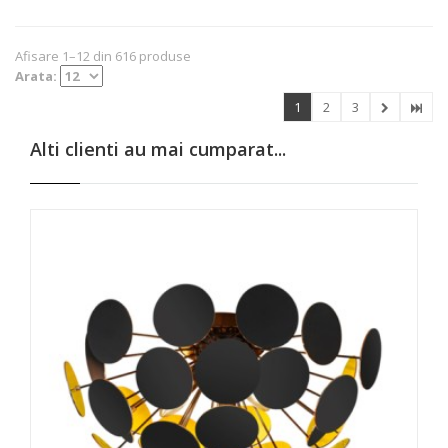
Afisare 1–12 din 616 produse
Arata:
1
2
3
Alti clienti au mai cumparat...