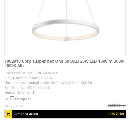
1002910 Corp suspendat One 60 DALI 25W LED 1500lm 3000-
4000K Alb
Cod Produs: 1AARONE60X00379
Putere nominala lampa: 25 W
Flux luminos nominal conform IEC 62722-2-1: 1500 lm
Tip de sursa: LED neinlocuibil
Numar de surse: 1
Compara
2690.92 lei
La comanda
Cumpara acum
1750.20 lei