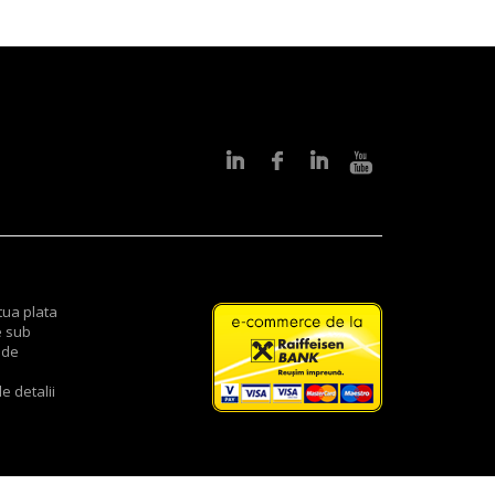
tua plata
e sub
 de
e detalii