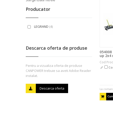
Sterge toate filtrele
Producator
LEGRAND
(4)
Descarca oferta de produse
054008 
up 2x4
Cod Pro
Pentru a vizualiza oferta de produse
Co
CANPOWER trebuie sa aveti Adobe Reader
instalat.
Descarca oferta
La coman
Cum