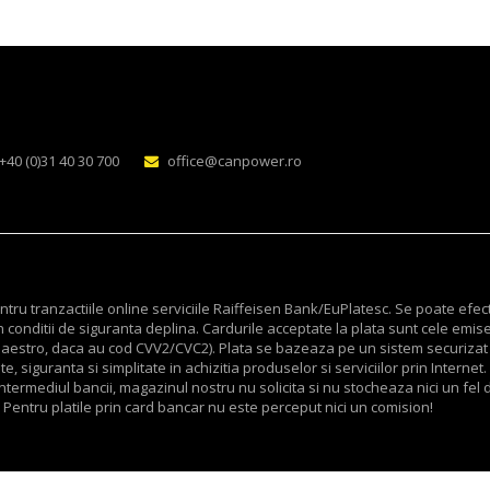
+40 (0)31 40 30 700
office@canpower.ro
ru tranzactiile online serviciile Raiffeisen Bank/EuPlatesc. Se poate efec
 conditii de siguranta deplina. Cardurile acceptate la plata sunt cele emis
v Maestro, daca au cod CVV2/CVC2). Plata se bazeaza pe un sistem securizat
, siguranta si simplitate in achizitia produselor si serviciilor prin Internet.
termediul bancii, magazinul nostru nu solicita si nu stocheaza nici un fel d
 Pentru platile prin card bancar nu este perceput nici un comision!