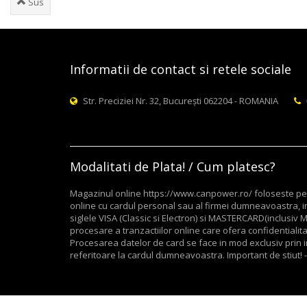
Sus
Informatii de contact si retele sociale
Str. Preciziei Nr. 32, București 062204 - ROMANIA
Modalitati de Plata! / Cum platesc?
Magazinul online https://www.canpower.ro/ foloseste pent
online cu cardul personal sau al firmei dumneavoastra, in
siglele VISA (Classic si Electron) si MASTERCARD(inclusi
procesare a tranzactiilor online care ofera confidentialitate
Procesarea datelor de card se face in mod exclusiv prin in
referitoare la cardul dumneavoastra. Important de stiut! -