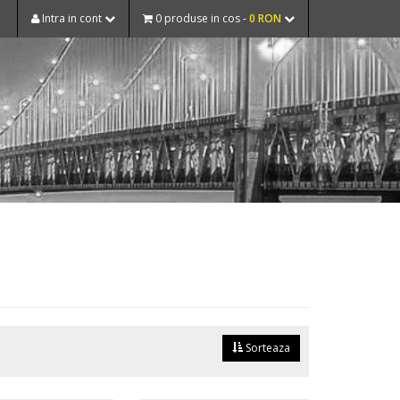
Intra in cont
0 produse in cos -
0 RON
Sorteaza