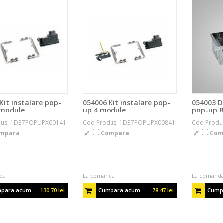
Kit instalare pop-
054006 Kit instalare pop-
054003 D
 module
up 4 module
pop-up 
dus: 1D37POPUPX00141
Cod Produs: 1D37POPUPX00841
Cod Produ
mpara
Compara
Com
da
La comanda
La comand
para acum
130.70 lei
Cumpara acum
78.47 lei
Cump