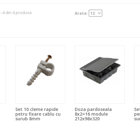
1–4 din 4 produse
Arata:
Set 10 cleme rapide
Doza pardoseala
Se
petru fixare cablu cu
8x2=16 module
pe
surub 8mm
212x98x320
su