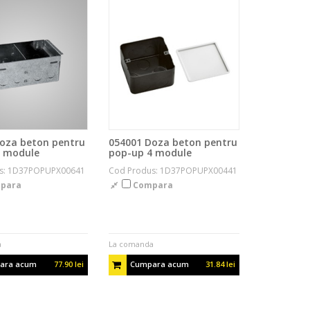
oza beton pentru
054001 Doza beton pentru
8 module
pop-up 4 module
s: 1D37POPUPX00641
Cod Produs: 1D37POPUPX00441
para
Compara
a
La comanda
ara acum
77.90 lei
Cumpara acum
31.84 lei