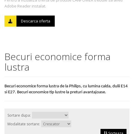
Pentru a vizualiza oferta de produse CANPOWER trebuie sa aveti
Adobe Reader instalat.
Descarca oferta
Becuri economice forma
lustra
Becuri economice forma lustra de la Philips, cu lumina calda, dulii E14
si E27. Becuri economice tip lustre la preturi avantajoase.
Sortare dupa:
Modalitate sortare:
Sorteaza