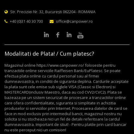
Str. Preciziei Nr. 32, București 062204 - ROMANIA
+40 (0)31 40 30 700
office@canpower.ro
Modalitati de Plata! / Cum platesc?
Magazinul online https://www.canpower.ro/ foloseste pentru
tranzactiile online serviciile Raiffeisen Bank/EuPlatesc. Se poate
efectua plata online cu cardul personal sau al firmei
dumneavoastra, in conditii de siguranta deplina. Cardurile acceptate
la plata sunt cele emise sub siglele VISA (Classic si Electron) si
MASTERCARD(inclusiv Maestro, daca au cod CVV2/CVC2). Plata se
bazeaza pe un sistem securizat de procesare a tranzactiilor online
care ofera confidentialitate, siguranta si simplitate in achizitia
produselor si serviciilor prin Internet. Procesarea datelor de card se
face in mod exclusiv prin intermediul bancii, magazinul nostru nu
solicita si nu stocheaza nici un fel de detalii referitoare la cardul
dumneavoastra. Important de stiut! - Pentru platile prin card bancar
nu este perceput nici un comision!