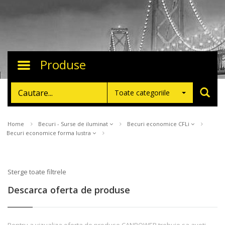
Produse
Toggle
navigation
Toate categoriile
Home
Becuri - Surse de iluminat
Becuri economice CFLi
Becuri economice forma lustra
Sterge toate filtrele
Descarca oferta de produse