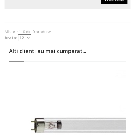
Afisare 1–0 din 0 produse
Arata:
Alti clienti au mai cumparat...