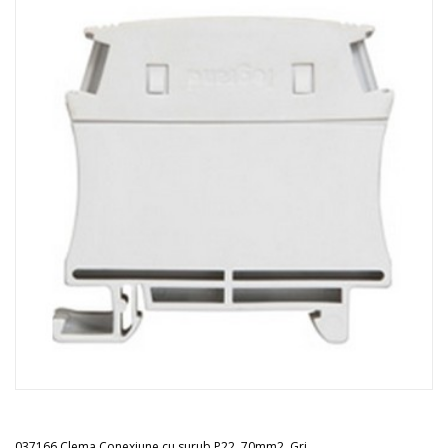
037166 Clema Conexiune cu surub P22, 70mm2, Gri