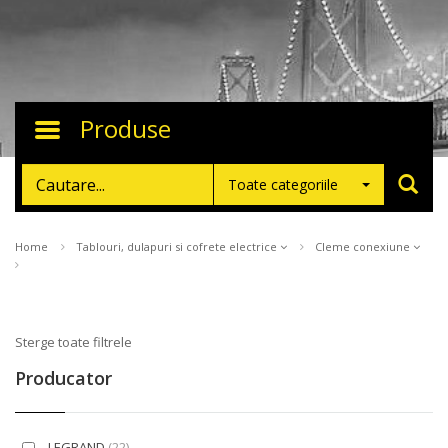
Produse
Toggle
navigation
Toate categoriile
Home
Tablouri, dulapuri si cofrete electrice
Cleme conexiune
Sterge toate filtrele
Producator
LEGRAND
(22)