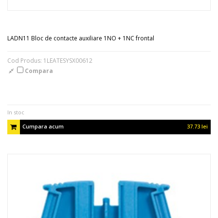
LADN11 Bloc de contacte auxiliare 1NO + 1NC frontal
Cod Produs: 1LEATESYSX00612
Compara
In stoc
Cumpara acum
37.73 lei