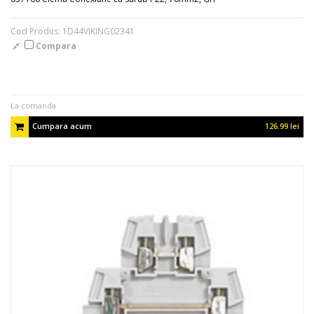
Cod Produs: 1D44VIKING02341
Compara
La comanda
Cumpara acum
126.99 lei