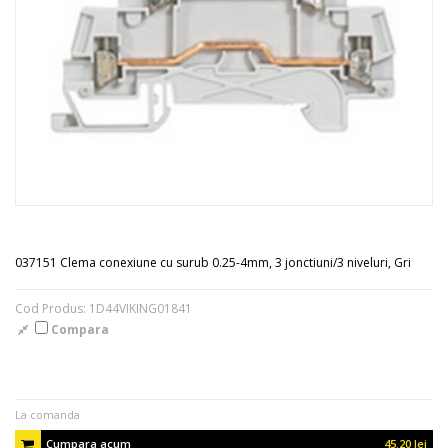
037151 Clema conexiune cu surub 0.25-4mm, 3 jonctiuni/3 niveluri, Gri
Cod Produs: 1D44VIKING01841
Compara
La comanda
Cumpara acum
45.20 lei