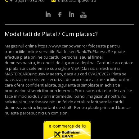
+40 (0)31 40 30 700
office@canpower.ro
Modalitati de Plata! / Cum platesc?
Magazinul online https://www.canpower.ro/ foloseste pentru
tranzactiile online serviciile Raiffeisen Bank/EuPlatesc. Se poate
efectua plata online cu cardul personal sau al firmei
dumneavoastra, in conditii de siguranta deplina. Cardurile acceptate
la plata sunt cele emise sub siglele VISA (Classic si Electron) si
MASTERCARD(inclusiv Maestro, daca au cod CVV2/CVC2). Plata se
bazeaza pe un sistem securizat de procesare a tranzactiilor online
care ofera confidentialitate, siguranta si simplitate in achizitia
produselor si serviciilor prin Internet. Procesarea datelor de card se
face in mod exclusiv prin intermediul bancii, magazinul nostru nu
solicita si nu stocheaza nici un fel de detalii referitoare la cardul
dumneavoastra. Important de stiut! - Pentru platile prin card bancar
nu este perceput nici un comision!