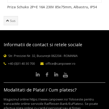
Priza Schuko 2P+E 16A 230V 85x75mm, Albastru, IP54
Sus
Informatii de contact si retele sociale
Str. Preciziei Nr. 32, București 062204 - ROMANIA
+40 (0)31 40 30 700
office@canpower.ro
Modalitati de Plata! / Cum platesc?
Magazinul online https://www.canpower.ro/ foloseste pentru
tranzactiile online serviciile Raiffeisen Bank/EuPlatesc. Se poate
efectua plata online cu cardul personal sau al firmei