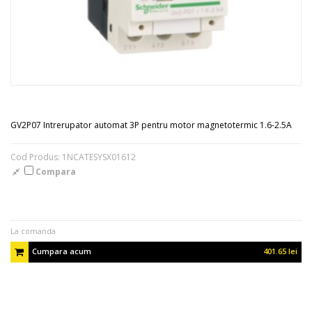
GV2P07 Intrerupator automat 3P pentru motor magnetotermic 1.6-2.5A
Cod Produs: 1NCATESYSX01612
Compara
La comanda
Cumpara acum
401.65 lei