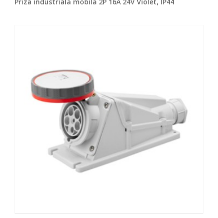
Priza industriala mobila 2P 16A 24V Violet, IP44