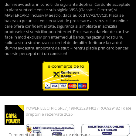
dumneavoastra, in conditii de siguranta deplina. Cardurile acceptate
la plata sunt cele emise sub siglele VISA (Classic si Electron) si
MASTERCARD(inclusiv Maestro, daca au cod CVV2/CVC2). Plata se
bazeaza pe un sistem securizat de procesare a tranzactiilor online
care ofera confidentialitate, siguranta si simplitate in achizitia
produselor si serviciilor prin Internet. Procesarea datelor de card se
face in mod exclusiv prin intermediul bancii, magazinul nostru nu
solicita si nu stocheaza nici un fel de detalii referitoare la cardul
dumneavoastra. Important de stiut! - Pentru platile prin card bancar
nu este perceput nici un comision!
POWER ELECTRIC SRL / J1994025284402 / RO6929482 Toate
drepturile rezervate 2026
Termeni și condiții
Politica de returnare