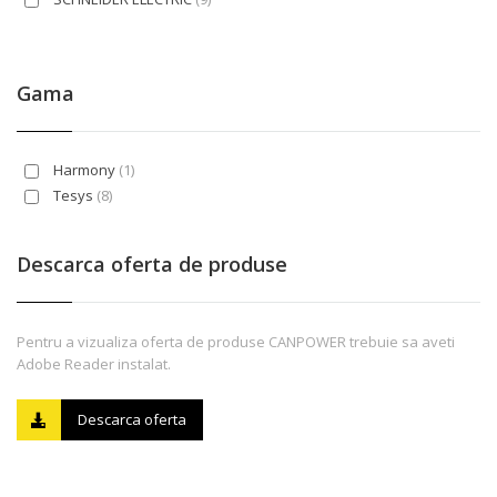
Gama
Harmony
(1)
Tesys
(8)
Descarca oferta de produse
Pentru a vizualiza oferta de produse CANPOWER trebuie sa aveti
Adobe Reader instalat.
Descarca oferta