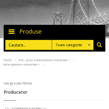
Produse
Toggle
navigation
Toate categoriile
Home
Fise - prize si automatizari industriale
Intrerupatoare industriale
Sterge toate filtrele
Producator
SCHNEIDER ELECTRIC
(9)