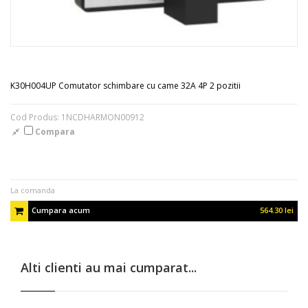
K30H004UP Comutator schimbare cu came 32A 4P 2 pozitii
Cod Produs: 1NCDHARMON00912
Compara
La comanda
Cumpara acum
564.30 lei
Alti clienti au mai cumparat...