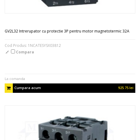
GV2L32 Intrerupator cu protectie 3P pentru motor magnetotermic 32A
Cod Produs: 1NCATESYSX03812
Compara
La comanda
Cumpara acum
925.75 lei