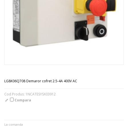
LG8K06Q708 Demaror cofret 2.5-4A 400V AC
Cod Produs: 1NCATESYSX03912
Compara
La comanda