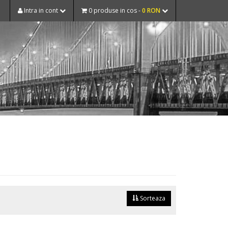
Intra in cont
0 produse in cos -
0 RON
Sorteaza