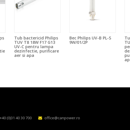
ps
Tub bactericid Philips
Bec Philips UV-B PL-S
Tu
TUV T8 18W F17 G13
9W/01/2P
TU
UV-C pentru lampa
pe
tie
dezinfectie, purificare
de
aer si apa
pu
ap
+40 (0)31 40 30 700
office@canpower.ro