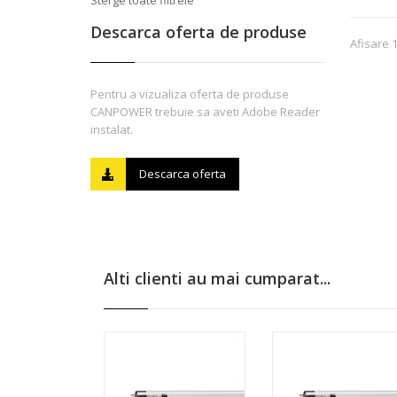
Sterge toate filtrele
Descarca oferta de produse
Afisare 
Pentru a vizualiza oferta de produse
CANPOWER trebuie sa aveti Adobe Reader
instalat.
Descarca oferta
Alti clienti au mai cumparat...