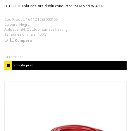
DTCE-30 Cablu incalzire dublu conductor 190M 5770W 400V
Cod Produs: 1G11DTCE3000155
Culoare: Negru
Aplicatie: EN. Outdoor surface heating
Tensiune nominala: 400 V
Compara
La comanda
Solicita pret