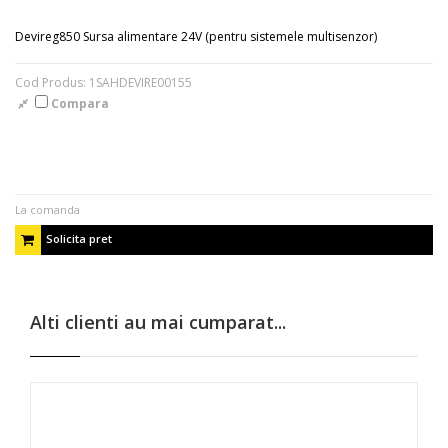
Devireg850 Sursa alimentare 24V (pentru sistemele multisenzor)
Cod Produs: 1SAHDEVIRE00155
Compara
La comanda
Solicita pret
Alti clienti au mai cumparat...