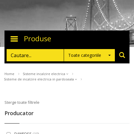
Produse
Toggle
navigation
Toate categoriile
Home
Sisteme incalzire electrica
Sisteme de incalzire electrica in pardoseala
Sterge toate filtrele
Producator
DANFOSS
(10)