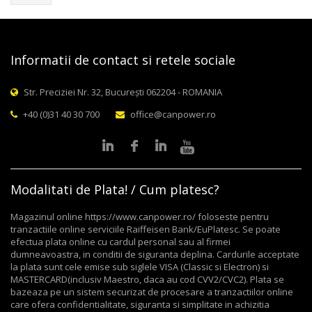
Informatii de contact si retele sociale
Str. Preciziei Nr. 32, București 062204 - ROMANIA
+40 (0)31 40 30 700
office@canpower.ro
Modalitati de Plata! / Cum platesc?
Magazinul online https://www.canpower.ro/ foloseste pentru
tranzactiile online serviciile Raiffeisen Bank/EuPlatesc. Se poate
efectua plata online cu cardul personal sau al firmei
dumneavoastra, in conditii de siguranta deplina. Cardurile acceptate
la plata sunt cele emise sub siglele VISA (Classic si Electron) si
MASTERCARD(inclusiv Maestro, daca au cod CVV2/CVC2). Plata se
bazeaza pe un sistem securizat de procesare a tranzactiilor online
care ofera confidentialitate, siguranta si simplitate in achizitia