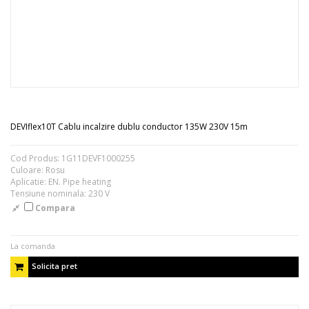
DEVIflex10T Cablu incalzire dublu conductor 135W 230V 15m
Cod Produs: 1G11DEVF1000255
Culoare: Rosu
Aplicatie: EN. Pipe heating
Tensiune nominala: 230 V
Compara
La comanda
Solicita pret