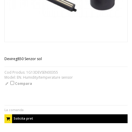
Devireg850 Senzor sol
Cod Produs: 1G13DEVSEN00355
Model: EN. Humidity/temperature sensor
Compara
La comanda
Solicita pret