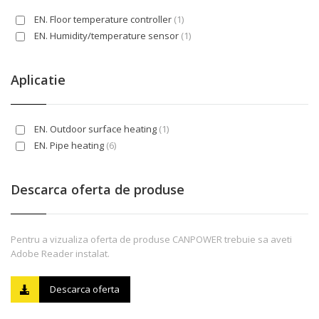
EN. Floor temperature controller
(1)
EN. Humidity/temperature sensor
(1)
Aplicatie
EN. Outdoor surface heating
(1)
EN. Pipe heating
(6)
Descarca oferta de produse
Pentru a vizualiza oferta de produse CANPOWER trebuie sa aveti
Adobe Reader instalat.
Descarca oferta