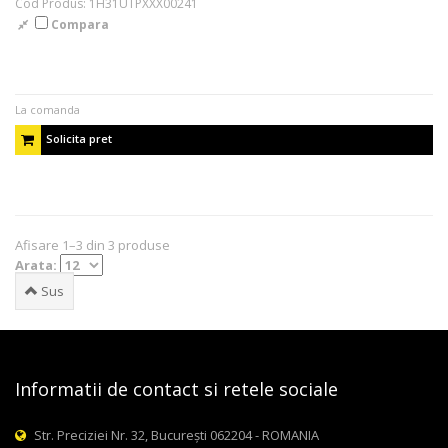
Cod Produs: 1H31UTPXXX00241
Compara
La comanda
Solicita pret
Afisare 1–3 din 3 produse
Arata:
Sus
Informatii de contact si retele sociale
Str. Preciziei Nr. 32, București 062204 - ROMANIA