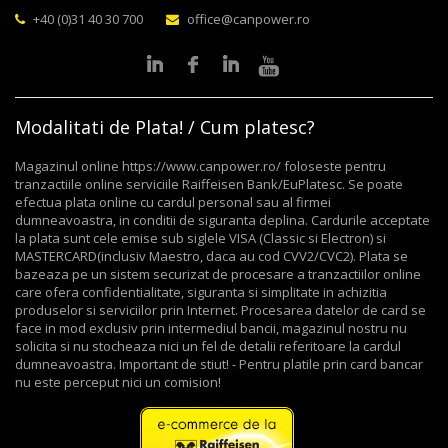
+40 (0)31 40 30 700
office@canpower.ro
Modalitati de Plata! / Cum platesc?
Magazinul online https://www.canpower.ro/ foloseste pentru
tranzactiile online serviciile Raiffeisen Bank/EuPlatesc. Se poate
efectua plata online cu cardul personal sau al firmei
dumneavoastra, in conditii de siguranta deplina. Cardurile acceptate
la plata sunt cele emise sub siglele VISA (Classic si Electron) si
MASTERCARD(inclusiv Maestro, daca au cod CVV2/CVC2). Plata se
bazeaza pe un sistem securizat de procesare a tranzactiilor online
care ofera confidentialitate, siguranta si simplitate in achizitia
produselor si serviciilor prin Internet. Procesarea datelor de card se
face in mod exclusiv prin intermediul bancii, magazinul nostru nu
solicita si nu stocheaza nici un fel de detalii referitoare la cardul
dumneavoastra. Important de stiut! - Pentru platile prin card bancar
nu este perceput nici un comision!