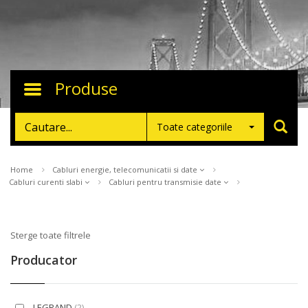
Produse
Toggle
navigation
Toate categoriile
Home
Cabluri energie, telecomunicatii si date
Cabluri curenti slabi
Cabluri pentru transmisie date
Sterge toate filtrele
Producator
LEGRAND
(2)