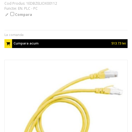
Cod Produs: 1EDBZELIOX00112
Functie: EN. PLC - PC
Compara
La comanda
Cumpara acum
513.73 lei