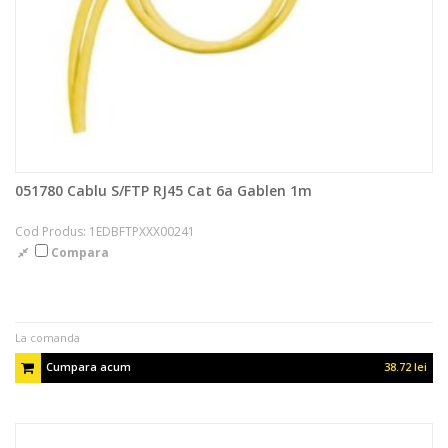
051780 Cablu S/FTP RJ45 Cat 6a Gablen 1m
Cod Produs: 1EDBFTPXXX00241
Compara
La comanda
Cumpara acum
38.72 lei