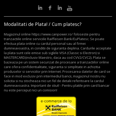
Modalitati de Plata! / Cum platesc?
Magazinul online https://www.canpower.ro/ foloseste pentru
tranzactiile online serviciile Raiffeisen Bank/EuPlatesc. Se poate
efectua plata online cu cardul personal sau al firmei
dumneavoastra, in conditii de siguranta deplina. Cardurile acceptate
la plata sunt cele emise sub siglele VISA (Classic si Electron) si
MASTERCARD(inclusiv Maestro, daca au cod CVV2/CVC2). Plata se
bazeaza pe un sistem securizat de procesare a tranzactiilor online
care ofera confidentialitate, siguranta si simplitate in achizitia
produselor si serviciilor prin Internet. Procesarea datelor de card se
face in mod exclusiv prin intermediul bancii, magazinul nostru nu
solicita si nu stocheaza nici un fel de detalii referitoare la cardul
dumneavoastra. Important de stiut! - Pentru platile prin card bancar
nu este perceput nici un comision!