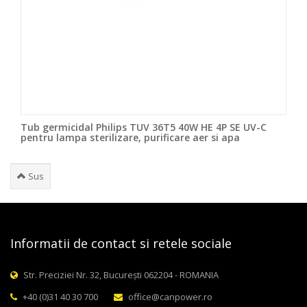
Tub germicidal Philips TUV 36T5 40W HE 4P SE UV-C
pentru lampa sterilizare, purificare aer si apa
Sus
Informatii de contact si retele sociale
Str. Preciziei Nr. 32, București 062204 - ROMANIA
+40 (0)31 40 30 700
office@canpower.ro