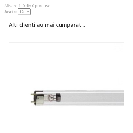
Afisare 1–0 din 0 produse
Arata:
Alti clienti au mai cumparat...