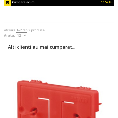
Cumpara acum
16.52 lei
Afisare 1–2 din 2 produse
Arata:
Alti clienti au mai cumparat...