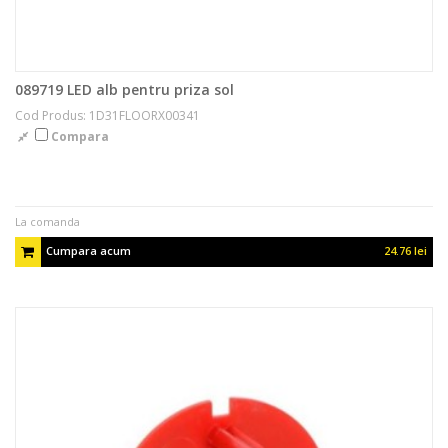
089719 LED alb pentru priza sol
Cod Produs: 1D31FLOORX00341
Compara
La comanda
Cumpara acum
24.76 lei