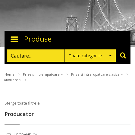
Produse
Toggle
navigation
Toate categoriile
Home
Prize si intrerupatoare
Prize si intrerupatoare clasice
Auxiliare
Sterge toate filtrele
Producator
LEGRAND
(2)