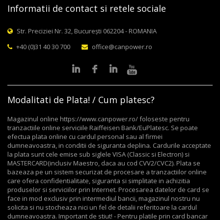
Informatii de contact si retele sociale
Str. Preciziei Nr. 32, București 062204 - ROMANIA
+40 (0)31 40 30 700
office@canpower.ro
Modalitati de Plata! / Cum platesc?
Magazinul online https://www.canpower.ro/ foloseste pentru
tranzactiile online serviciile Raiffeisen Bank/EuPlatesc. Se poate
efectua plata online cu cardul personal sau al firmei
dumneavoastra, in conditii de siguranta deplina. Cardurile acceptate
la plata sunt cele emise sub siglele VISA (Classic si Electron) si
MASTERCARD(inclusiv Maestro, daca au cod CVV2/CVC2). Plata se
bazeaza pe un sistem securizat de procesare a tranzactiilor online
care ofera confidentialitate, siguranta si simplitate in achizitia
produselor si serviciilor prin Internet. Procesarea datelor de card se
face in mod exclusiv prin intermediul bancii, magazinul nostru nu
solicita si nu stocheaza nici un fel de detalii referitoare la cardul
dumneavoastra. Important de stiut! - Pentru platile prin card bancar