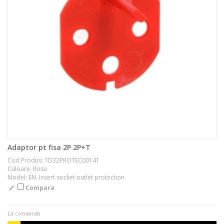
Adaptor pt fisa 2P 2P+T
Cod Produs: 1D32PROTEC00141
Culoare: Rosu
Model: EN. Insert socket outlet protection
Compara
La comanda