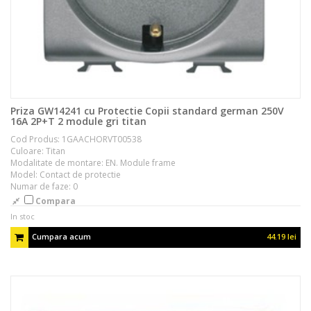
Priza GW14241 cu Protectie Copii standard german 250V
16A 2P+T 2 module gri titan
Cod Produs: 1GAACHORVT00538
Culoare: Titan
Modalitate de montare: EN. Module frame
Model: Contact de protectie
Numar de faze: 0
Compara
In stoc
Cumpara acum
44.19 lei