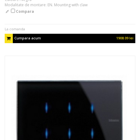
Modalitate de montare: EN. Mounting with claw
Compara
La comanda
Cumpara acum
1908.09 lei