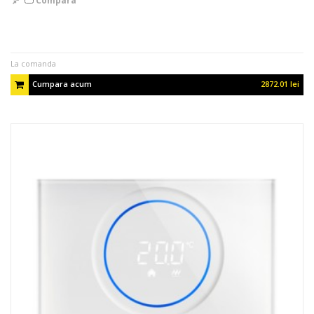
Compara
La comanda
Cumpara acum
2872.01 lei