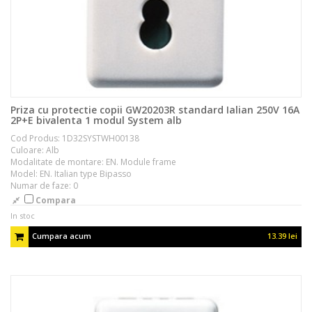
Priza cu protectie copii GW20203R standard Ialian 250V 16A
2P+E bivalenta 1 modul System alb
Cod Produs: 1D32SYSTWH00138
Culoare: Alb
Modalitate de montare: EN. Module frame
Model: EN. Italian type Bipasso
Numar de faze: 0
Compara
In stoc
Cumpara acum
13.39 lei