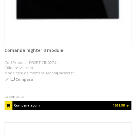
Comanda nighter 3 module
Cod Produs: 1D32BTICIN02741
Culoare: Antracit
Modalitate de montare: Montaj incastrat
Compara
La comanda
Cumpara acum
1611.98 lei