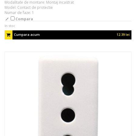
Modalitate de montare: Montaj incastrat
Model: Contact de protectie
Numar de faze: 1
Compara
In stoc
Cumpara acum
12.39 lei