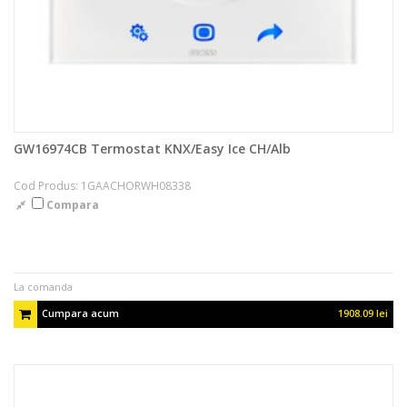
GW16974CB Termostat KNX/Easy Ice CH/Alb
Cod Produs: 1GAACHORWH08338
Compara
La comanda
Cumpara acum
1908.09 lei