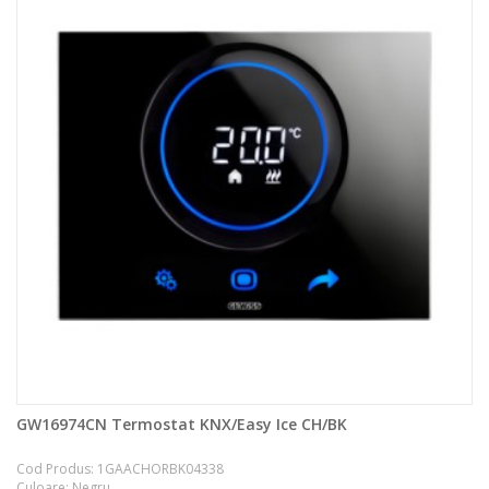
GW16974CN Termostat KNX/Easy Ice CH/BK
Cod Produs: 1GAACHORBK04338
Culoare: Negru