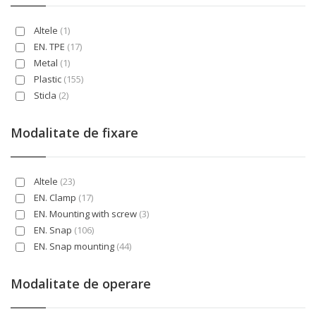
Altele
(1)
EN. TPE
(17)
Metal
(1)
Plastic
(155)
Sticla
(2)
Modalitate de fixare
Altele
(23)
EN. Clamp
(17)
EN. Mounting with screw
(3)
EN. Snap
(106)
EN. Snap mounting
(44)
Montaj cu clema
(1)
Montaj cu surub
(1)
Modalitate de operare