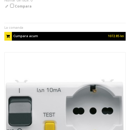
Numar de faze: 0
Compara
La comanda
Cumpara acum
1072.85 lei