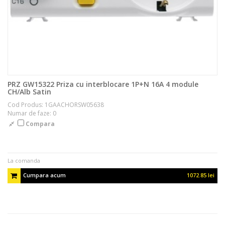
PRZ GW15322 Priza cu interblocare 1P+N 16A 4 module
CH/Alb Satin
Cod Produs: 1GAACHORSW05638
Numar de faze: 0
Compara
La comanda
Cumpara acum
1072.85 lei