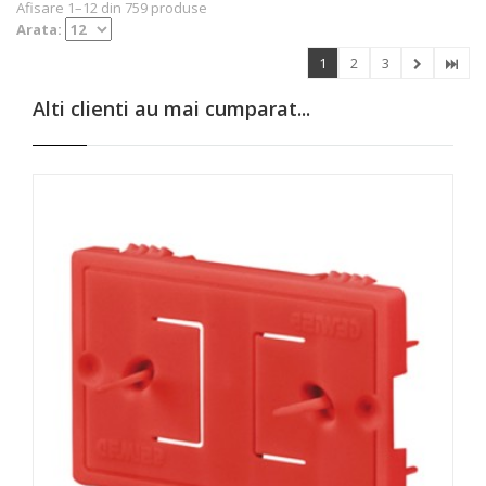
Afisare 1–12 din 759 produse
Arata:
1
2
3
Alti clienti au mai cumparat...