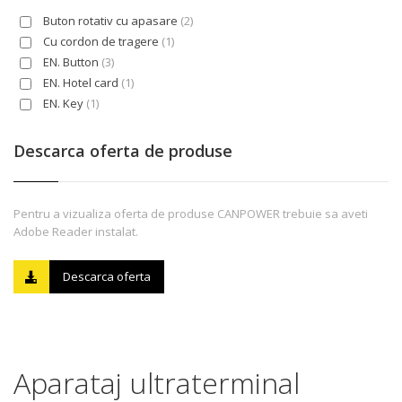
Buton rotativ cu apasare
(2)
Cu cordon de tragere
(1)
EN. Button
(3)
EN. Hotel card
(1)
EN. Key
(1)
EN. Push button
(6)
EN. Push button/touch control button
(20)
Descarca oferta de produse
EN. Rocker
(5)
EN. Rocker/button
(58)
EN. Touch control button
(5)
Pentru a vizualiza oferta de produse CANPOWER trebuie sa aveti
EN. Turn button (knob)
(2)
Adobe Reader instalat.
Descarca oferta
Aparataj ultraterminal