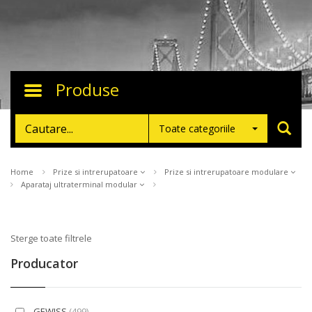
Produse
Toggle
navigation
Toate categoriile
Home
Prize si intrerupatoare
Prize si intrerupatoare modulare
Aparataj ultraterminal modular
Sterge toate filtrele
Producator
GEWISS
(499)