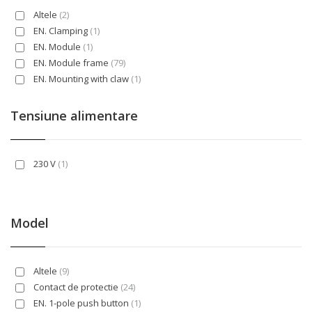
Altele
(2)
EN. Clamping
(1)
EN. Module
(1)
EN. Module frame
(79)
EN. Mounting with claw
(1)
EN. Surface mounted (plaster)
(6)
EN. Universal
(13)
Tensiune alimentare
EN. Wall duct
(2)
Ingropat - Incastrat
(3)
Montaj incastrat
(68)
230 V
(1)
Suport orizontal
(1)
Model
Altele
(9)
Contact de protectie
(24)
EN. 1-pole push button
(1)