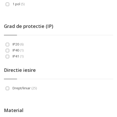
1 pol
(5)
Grad de protectie (IP)
IP20
(6)
IP40
(1)
IP41
(1)
Directie iesire
Drept/liniar
(25)
Material