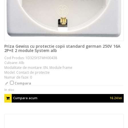
Priza Gewiss cu protectie copii standard german 250V 16A
2P+E 2 module System alb
Cod Produs: 1D32SYSTWH00438
Culoare: Alb
Modalitate de montare: EN. Module frame
Model: Contact de protectie
Numar de faze: 0
Compara
In stoc
Cumpara acum
16.24 lei