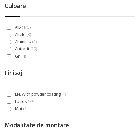
Living Light
(29)
Culoare
Living Now
(47)
Matix
(24)
Mosaic
(50)
Alb
(145)
New Unica
(29)
Altele
(3)
System
(85)
Aluminiu
(2)
Unica
(5)
Antracit
(10)
Gri
(4)
Negru
(38)
Rosu
(3)
Finisaj
Titan
(22)
Verde
(1)
EN. With powder coating
(1)
Lucios
(72)
Mat
(1)
Modalitate de montare