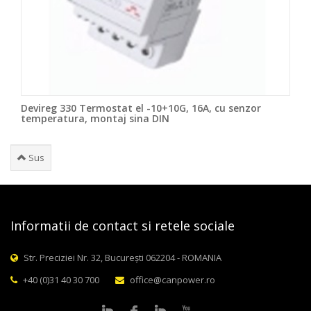
Devireg 330 Termostat el -10+10G, 16A, cu senzor
temperatura, montaj sina DIN
Sus
Informatii de contact si retele sociale
Str. Preciziei Nr. 32, București 062204 - ROMANIA
+40 (0)31 40 30 700
office@canpower.ro