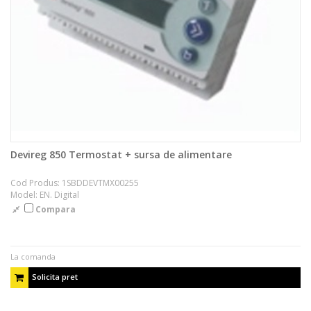
Devireg 850 Termostat + sursa de alimentare
Cod Produs: 1SBDDEVTMX00255
Model: EN. Digital
Compara
La comanda
Solicita pret