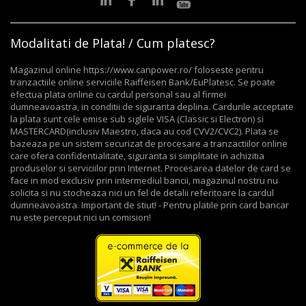
Modalitati de Plata! / Cum platesc?
Magazinul online https://www.canpower.ro/ foloseste pentru
tranzactiile online serviciile Raiffeisen Bank/EuPlatesc. Se poate
efectua plata online cu cardul personal sau al firmei
dumneavoastra, in conditii de siguranta deplina. Cardurile acceptate
la plata sunt cele emise sub siglele VISA (Classic si Electron) si
MASTERCARD(inclusiv Maestro, daca au cod CVV2/CVC2). Plata se
bazeaza pe un sistem securizat de procesare a tranzactiilor online
care ofera confidentialitate, siguranta si simplitate in achizitia
produselor si serviciilor prin Internet. Procesarea datelor de card se
face in mod exclusiv prin intermediul bancii, magazinul nostru nu
solicita si nu stocheaza nici un fel de detalii referitoare la cardul
dumneavoastra. Important de stiut! - Pentru platile prin card bancar
nu este perceput nici un comision!