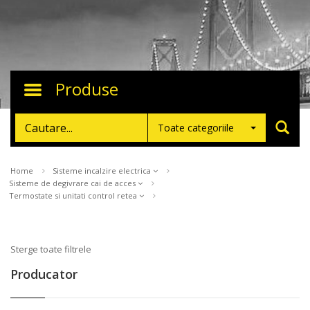
Produse
Toggle
navigation
Toate categoriile
Home
Sisteme incalzire electrica
Sisteme de degivrare cai de acces
Termostate si unitati control retea
Sterge toate filtrele
Producator