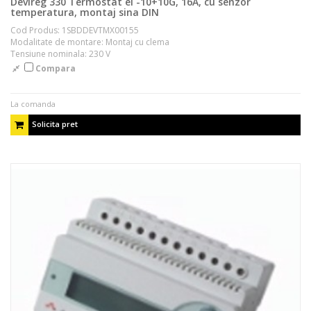
Devireg 330 Termostat el -10+10G, 16A, cu senzor
temperatura, montaj sina DIN
Cod Produs: 1SBDDEVTMX00155
Modalitate de montare: Montaj cu clema
Tensiune nominala: 230 V
Compara
La comanda
Solicita pret