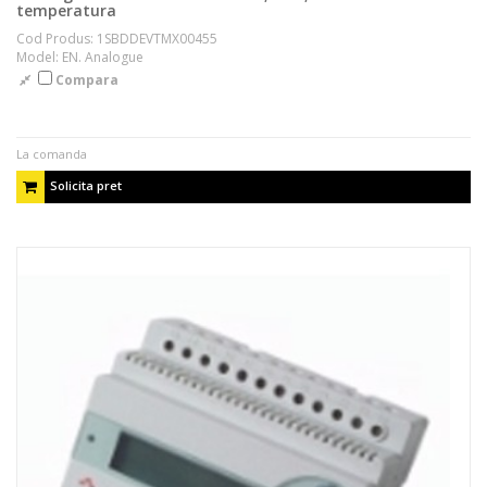
temperatura
Cod Produs: 1SBDDEVTMX00455
Model: EN. Analogue
Compara
La comanda
Solicita pret