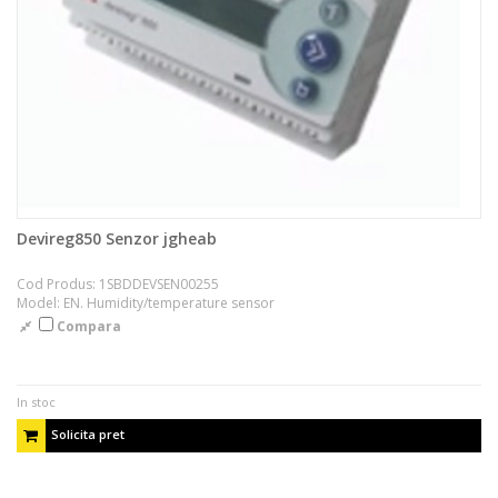
Devireg850 Senzor jgheab
Cod Produs: 1SBDDEVSEN00255
Model: EN. Humidity/temperature sensor
Compara
In stoc
Solicita pret