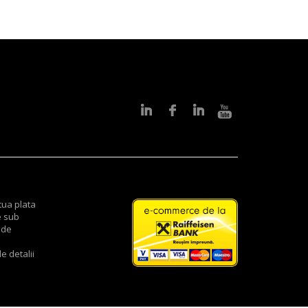
tua plata
e sub
 de
e detalii