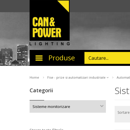
Produse
Toggle
navigation
Home
Fise - prize si automatizari industriale
Automati
Sis
Categorii
Sisteme monitorizare
Sortar