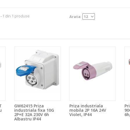
1–1 din 1 produse
Arata:
T
GW62415 Priza
Priza industriala
Pr
u
industriala fixa 10G
mobila 2P 16A 24V
90
2P+E 32A 230V 6h
Violet, IP44
6h
Albastru IP44