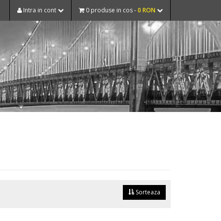
Intra in cont
0 produse in cos -
0 RON
Sorteaza