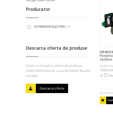
Sterge toate filtrele
Producator
SCHNEIDER ELECTRIC
(1)
Descarca oferta de produse
XB4BD9
Potent
1kOhm 
Pentru a vizualiza oferta de produse
Cod Prod
1NEBHA
CANPOWER trebuie sa aveti Adobe Reader
instalat.
Co
Descarca oferta
La coman
Cum