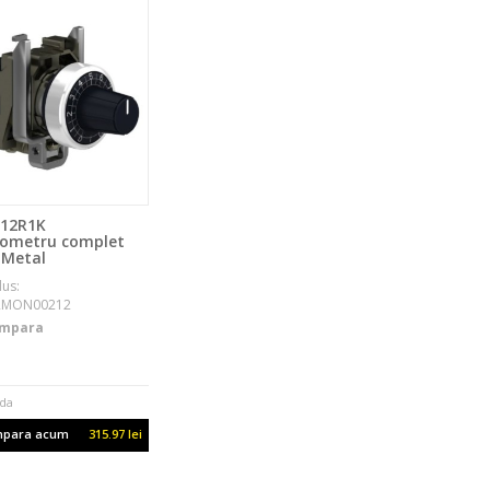
12R1K
iometru complet
Metal
us:
RMON00212
mpara
da
para acum
315.97 lei