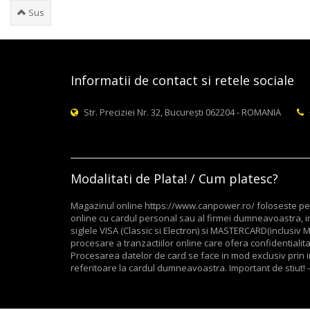
Sus
Informatii de contact si retele sociale
Str. Preciziei Nr. 32, București 062204 - ROMANIA
Modalitati de Plata! / Cum platesc?
Magazinul online https://www.canpower.ro/ foloseste pent
online cu cardul personal sau al firmei dumneavoastra, in
siglele VISA (Classic si Electron) si MASTERCARD(inclusi
procesare a tranzactiilor online care ofera confidentialitate
Procesarea datelor de card se face in mod exclusiv prin in
referitoare la cardul dumneavoastra. Important de stiut! -