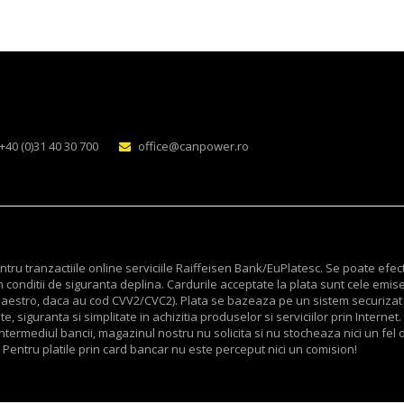
+40 (0)31 40 30 700
office@canpower.ro
ru tranzactiile online serviciile Raiffeisen Bank/EuPlatesc. Se poate efec
 conditii de siguranta deplina. Cardurile acceptate la plata sunt cele emis
v Maestro, daca au cod CVV2/CVC2). Plata se bazeaza pe un sistem securizat
, siguranta si simplitate in achizitia produselor si serviciilor prin Internet.
termediul bancii, magazinul nostru nu solicita si nu stocheaza nici un fel d
 Pentru platile prin card bancar nu este perceput nici un comision!