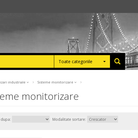
Toate categoriile
zari industriale
Sisteme monitorizare
teme monitorizare
e dupa:
Modalitate sortare: