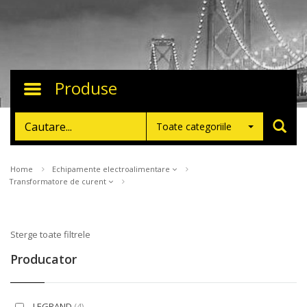
Produse
Toggle
navigation
Toate categoriile
Home
Echipamente electroalimentare
Transformatore de curent
Sterge toate filtrele
Producator
LEGRAND
(4)