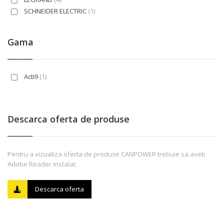
SCHNEIDER ELECTRIC
(1)
Gama
Acti9
(1)
Descarca oferta de produse
Pentru a vizualiza oferta de produse CANPOWER trebuie sa aveti
Adobe Reader instalat.
Descarca oferta