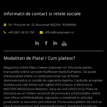
Informatii de contact si retele sociale
Str. Preciziei Nr. 32, București 062204 - ROMANIA
+40 (0)31 40 30 700
office@canpower.ro
Modalitati de Plata! / Cum platesc?
Magazinul online https://www.canpower.ro/ foloseste pentru
tranzactiile online serviciile Raiffeisen Bank/EuPlatesc. Se poate
efectua plata online cu cardul personal sau al firmei
dumneavoastra, in conditii de siguranta deplina. Cardurile acceptate
la plata sunt cele emise sub siglele VISA (Classic si Electron) si
MASTERCARD(inclusiv Maestro, daca au cod CVV2/CVC2). Plata se
bazeaza pe un sistem securizat de procesare a tranzactiilor online
care ofera confidentialitate, siguranta si simplitate in achizitia
produselor si serviciilor prin Internet. Procesarea datelor de card se
face in mod exclusiv prin intermediul bancii, magazinul nostru nu