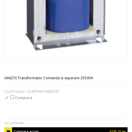
044270 Transformator Comanda si separare 2550VA
Cod Produs: 1D49TRAFOM00341
Compara
La comanda
Cumpara acum
6235.71 lei