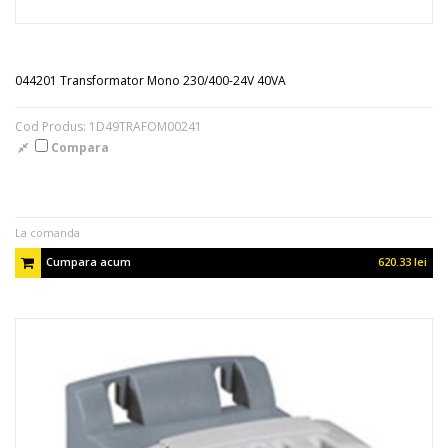
044201 Transformator Mono 230/400-24V 40VA
Cod Produs: 1D49TRAFOM00241
Compara
La comanda
Cumpara acum
620.33 lei