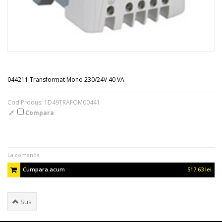
044211 Transformat Mono 230/24V 40 VA
Cod Produs: 1D49TRAFOM00441
Compara
La comanda
Cumpara acum
517.63 lei
Sus