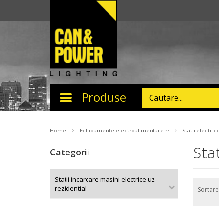
Produse
Toggle
navigation
Home
Echipamente electroalimentare
Statii electri
Sta
Categorii
Statii incarcare masini electrice uz
rezidential
Sortar