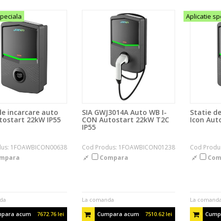
speciala
Aplicatie sp
de incarcare auto
SIA GWJ3014A Auto WB I-
Statie d
tostart 22kW IP55
CON Autostart 22kW T2C
Icon Aut
IP55
dus: 1FOAWBICON00638
Cod Produs: 1FOAWBICON01238
Cod Prod
mpara
Compara
Com
da
La comanda
La comand
para acum
7672.76 lei
Cumpara acum
7510.62 lei
Cump