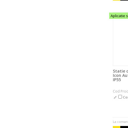
Aplicatie 
Statie 
Icon Au
IP55
Cod Pro
Co
La coman