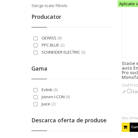
Aplicatie 
Sterge toate filtrele
Producator
GEWISS
(8)
PPC BLUE
(2)
SCHNEIDER ELECTRIC
(6)
Statie 
Gama
auto En
Pro soc
Monofa
Cod Prod
Evlink
(6)
Co
Joinon I-CON
(8)
Juice
(2)
Stoc limit
Descarca oferta de produse
Cum