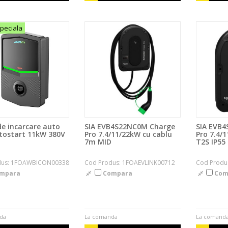
speciala
de incarcare auto
SIA EVB4S22NC0M Charge
SIA EVB4
tostart 11kW 380V
Pro 7.4/11/22kW cu cablu
Pro 7.4/
7m MID
T2S IP55
dus: 1FOAWBICON00338
Cod Produs: 1FOAEVLINK00712
Cod Produ
mpara
Compara
Com
da
La comanda
La comand