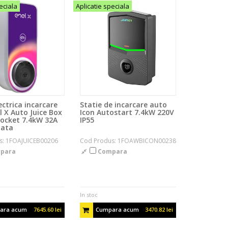
eciala
Aplicatie speciala
ectrica incarcare
Statie de incarcare auto
l X Auto Juice Box
Icon Autostart 7.4kW 220V
 socket 7.4kW 32A
IP55
ata
s: 1FOAJUICEB00206
Cod Produs: 1FOAWBICON00238
para
Compara
In stoc
ara acum
7645.60 lei
Cumpara acum
3470.82 lei