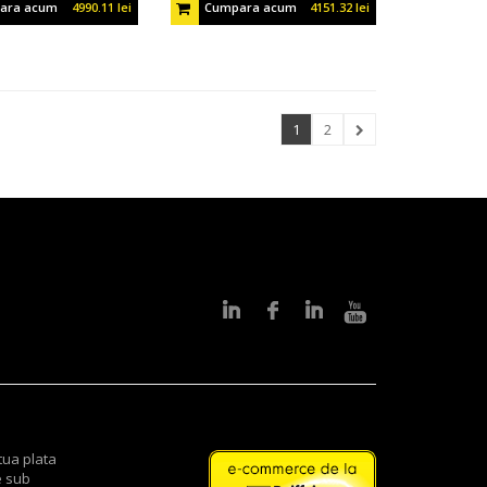
ara acum
4990.11 lei
Cumpara acum
4151.32 lei
1
2
tua plata
e sub