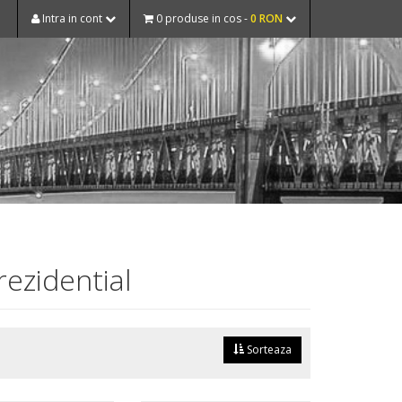
Intra in cont
0 produse in cos -
0 RON
rezidential
Sorteaza