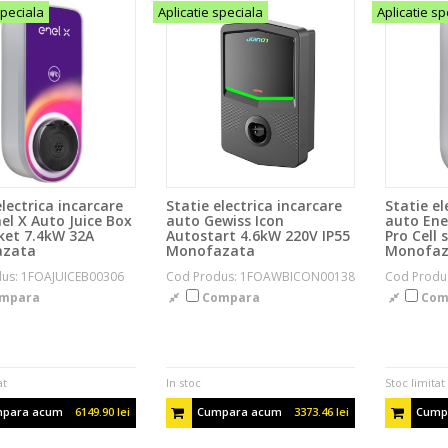
speciala
Aplicatie speciala
Aplicatie sp
electrica incarcare
Statie electrica incarcare
Statie el
el X Auto Juice Box
auto Gewiss Icon
auto Ene
ket 7.4kW 32A
Autostart 4.6kW 220V IP55
Pro Cell
zata
Monofazata
Monofaz
us: 1FOAJUICEB00306
Cod Produs: 1FOAWBICON00138
Cod Produ
mpara
Compara
Com
at
In stoc
Stoc limitat
para acum
6149.90 lei
Cumpara acum
3373.46 lei
Cump