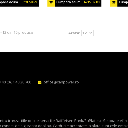
para acum
6291.50 lei
Cumpara acum
6215.32 lei
Cump
1–12 din 16 produse
Arata:
+40 (0)31 40 30 700
office@canpower.ro
ru tranzactiile online serviciile Raiffeisen Bank/EuPlatesc. Se poate efec
 conditii de siguranta deplina. Cardurile acceptate la plata sunt cele emis