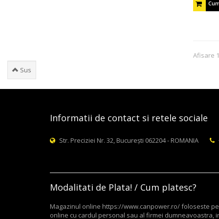
Cum
Afisare 
Sus
Informatii de contact si retele sociale
Str. Preciziei Nr. 32, București 062204 - ROMANIA
Modalitati de Plata! / Cum platesc?
Magazinul online https://www.canpower.ro/ foloseste pent
online cu cardul personal sau al firmei dumneavoastra, in