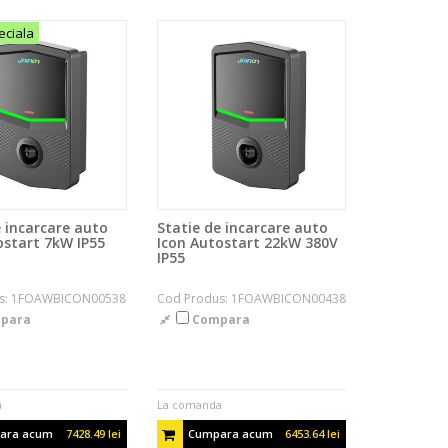
eciala
e incarcare auto
Statie de incarcare auto
ostart 7kW IP55
Icon Autostart 22kW 380V
IP55
us: 1FOAWBICON00538
Cod Produs: 1FOAWBICON00438
para
Compara
a
La comanda
ara acum
7428.49 lei
Cumpara acum
6453.64 lei