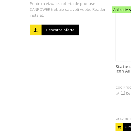
Pentru a vizualiza oferta de produse
CANPOWER trebuie sa aveti Adobe Reader
Aplicatie 
instalat.
Descarca oferta
Statie 
Icon Au
Cod Pro
Co
La coman
Cum