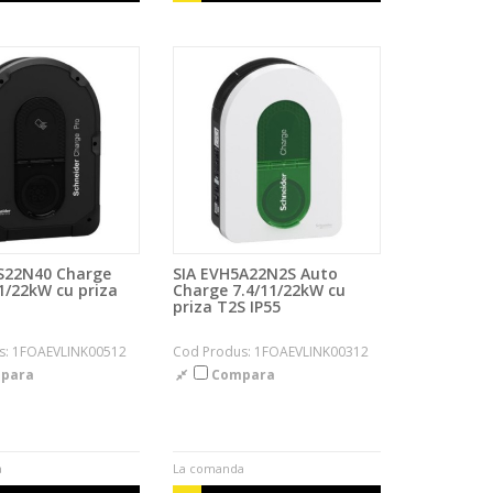
S22N40 Charge
SIA EVH5A22N2S Auto
11/22kW cu priza
Charge 7.4/11/22kW cu
priza T2S IP55
s: 1FOAEVLINK00512
Cod Produs: 1FOAEVLINK00312
para
Compara
a
La comanda